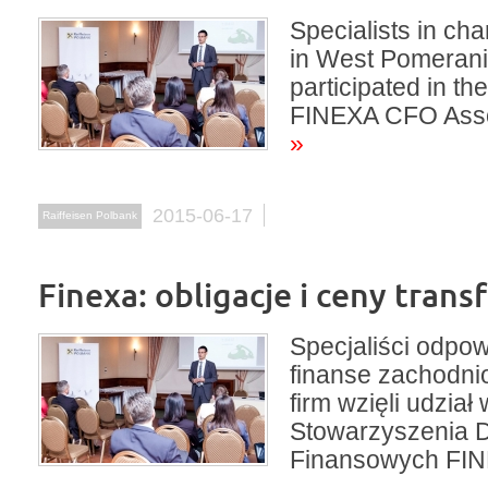
Specialists in cha
in West Pomeran
participated in th
FINEXA CFO Asso
»
2015-06-17
Raiffeisen Polbank
Finexa: obligacje i ceny tran
Specjaliści odpow
finanse zachodn
firm wzięli udział
Stowarzyszenia 
Finansowych FI