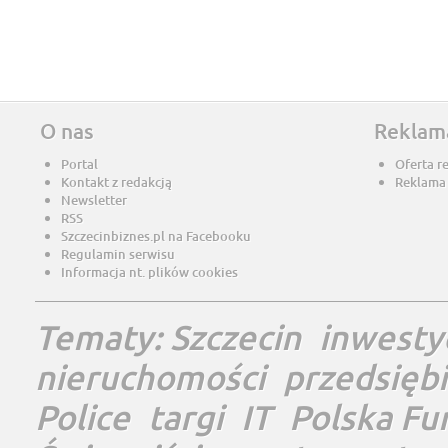
O nas
Reklam
Portal
Oferta r
Kontakt z redakcją
Reklama
Newsletter
RSS
Szczecinbiznes.pl na Facebooku
Regulamin serwisu
Informacja nt. plików cookies
Tematy:
Szczecin
inwesty
nieruchomości
przedsięb
Police
targi
IT
Polska Fu