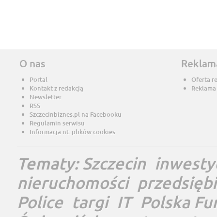
O nas
Reklam
Portal
Oferta r
Kontakt z redakcją
Reklama
Newsletter
RSS
Szczecinbiznes.pl na Facebooku
Regulamin serwisu
Informacja nt. plików cookies
Tematy:
Szczecin
inwesty
nieruchomości
przedsięb
Police
targi
IT
Polska Fu