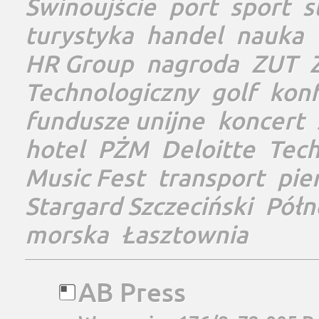
Świnoujście
port
sport
s
turystyka
handel
nauka
HR Group
nagroda
ZUT
Technologiczny
golf
konf
fundusze unijne
koncert
hotel
PŻM
Deloitte
Tec
Music Fest
transport
pie
Stargard Szczeciński
Półn
morska
Łasztownia
AB Press