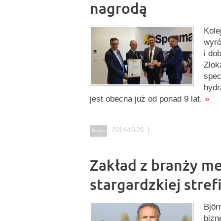
nagrodą
Kole
wyró
i do
Zlok
spec
hydr
jest obecna już od ponad 9 lat.
»
2014-10-29
Dania
Zakład z branży m
stargardzkiej stref
Björ
bizn