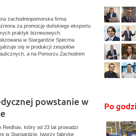
jna zachodniopomorska firma
żniona za promocję duńskiego eksportu
brych praktyk biznesowych.
alizowana w Stargardzie Specma
jalizuje się w produkcji zespołów
aulicznych, a na Pomorzu Zachodnim
edycznej powstanie w
Po godz
ie
n Reidhav, który od 23 lat prowadzi
es w Stargardzie, tworzy fabrykę