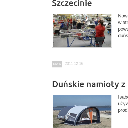
Szczecinie
Nowo
wiat
pows
duńs
2011-12-16
Dania
Duńskie namioty z
Isab
używ
prod