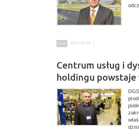
odc
2013-03-19
Dania
Centrum usług i dy
holdingu powstaje
DGS 
prod
podw
zakr
właś
dzis