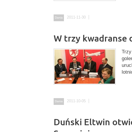
2011-11-30
Dania
W trzy kwadranse 
Trzy
gole
uruc
lotn
2011-10-05
Dania
Duński Eltwin otwi