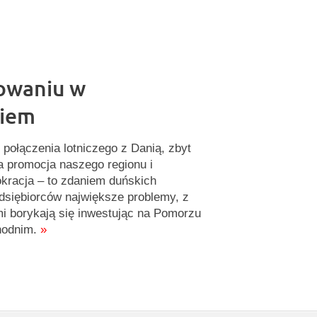
owaniu w
kiem
 połączenia lotniczego z Danią, zbyt
a promocja naszego regionu i
okracja – to zdaniem duńskich
dsiębiorców największe problemy, z
mi borykają się inwestując na Pomorzu
hodnim.
»