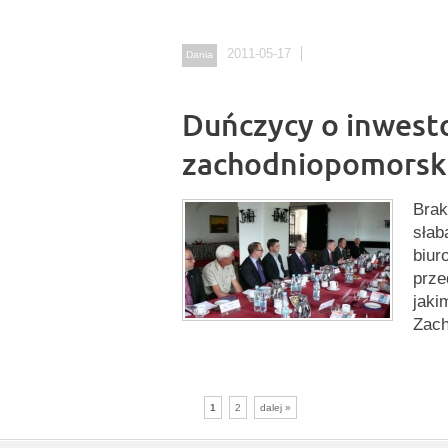
2011-05-17
Dania
Duńczycy o inwest
zachodniopomors
Brak
słab
biur
prze
jaki
Zac
1
2
dalej »