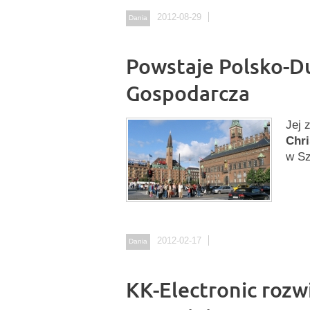
2012-08-29
Dania
Powstaje Polsko-D
Gospodarcza
Jej 
Chri
w Sz
2012-02-17
Dania
KK-Electronic rozw