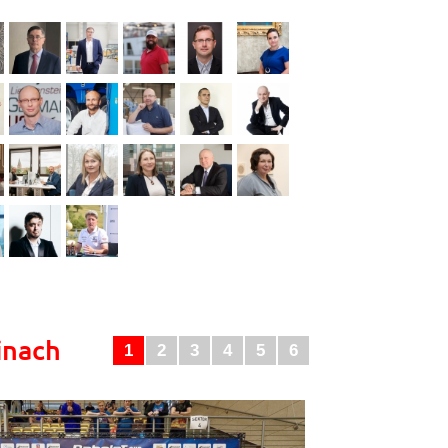
inach
1
2
3
4
5
6