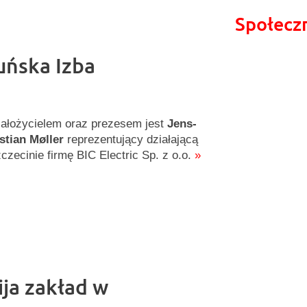
Społecz
uńska Izba
założycielem oraz prezesem jest
Jens-
stian Møller
reprezentujący działającą
czecinie firmę BIC Electric Sp. z o.o.
»
ija zakład w