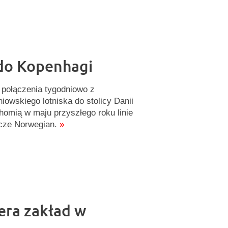
do Kopenhagi
 połączenia tygodniowo z
niowskiego lotniska do stolicy Danii
homią w maju przyszłego roku linie
icze Norwegian.
»
era zakład w