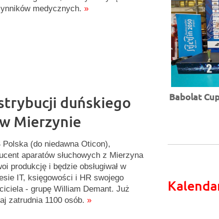
zynników medycznych.
»
Babolat Cup 
strybucji duńskiego
 w Mierzynie
Polska (do niedawna Oticon),
ucent aparatów słuchowych z Mierzyna
oi produkcję i będzie obsługiwał w
esie IT, księgowości i HR swojego
Kalenda
ciciela - grupę William Demant. Już
iaj zatrudnia 1100 osób.
»