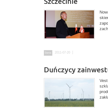
Szczecinie
Nową
skie
zapo
zach
2011-07-20
Dania
Duńczycy zainwest
Vest
szkl
prod
zakł