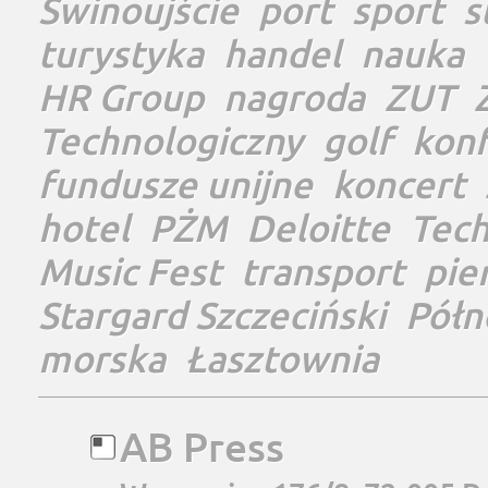
Świnoujście
port
sport
s
turystyka
handel
nauka
HR Group
nagroda
ZUT
Technologiczny
golf
konf
fundusze unijne
koncert
hotel
PŻM
Deloitte
Tec
Music Fest
transport
pie
Stargard Szczeciński
Półn
morska
Łasztownia
AB Press