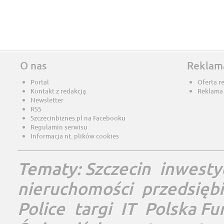
O nas
Reklam
Portal
Oferta r
Kontakt z redakcją
Reklama
Newsletter
RSS
Szczecinbiznes.pl na Facebooku
Regulamin serwisu
Informacja nt. plików cookies
Tematy:
Szczecin
inwesty
nieruchomości
przedsięb
Police
targi
IT
Polska Fu