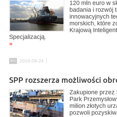
120 mln euro w sk
badania i rozwój t
innowacyjnych te
morskich, które z
Krajową Inteligen
Specjalizacją.
»
2015-09-24
RPO
SPP rozszerza możliwości obró
Zakupione przez 
Park Przemysłow
milion złotych ur
pozwoli pozyski