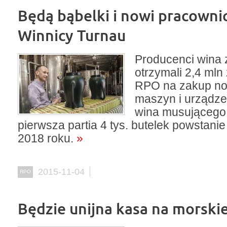
Będą bąbelki i nowi pracowni
Winnicy Turnau
Producenci wina 
otrzymali 2,4 mln
RPO na zakup n
maszyn i urządze
wina musującego
pierwsza partia 4 tys. butelek powstani
2018 roku.
»
2015-11-04
RPO
Będzie unijna kasa na morski