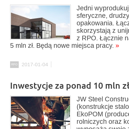
Jedni wyprodukuj
sferyczne, drudz
opakowania. Łączy
skorzystają z uni
z RPO. Łącznie n
5 mln zł. Będą nowe miejsca pracy.
»
2017-01-04
RPO
Inwestycje za ponad 10 mln z
JW Steel Constru
(konstrukcje stalo
EkoPOM (produce
rolniczych oraz 