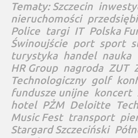
Tematy:
Szczecin
inwesty
nieruchomości
przedsięb
Police
targi
IT
Polska Fu
Świnoujście
port
sport
s
turystyka
handel
nauka
HR Group
nagroda
ZUT
Technologiczny
golf
konf
fundusze unijne
koncert
hotel
PŻM
Deloitte
Tec
Music Fest
transport
pie
Stargard Szczeciński
Półn