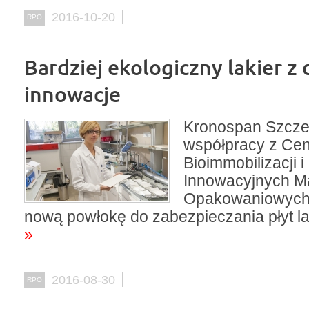
2016-10-20
RPO
Bardziej ekologiczny lakier z 
innowacje
Kronospan Szcze
współpracy z Ce
Bioimmobilizacji i
Innowacyjnych Ma
Opakowaniowych
nową powłokę do zabezpieczania płyt 
»
2016-08-30
RPO