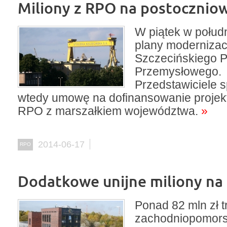
Miliony z RPO na postocznio
W piątek w połu
plany modernizac
Szczecińskiego 
Przemysłowego.
Przedstawiciele s
wtedy umowę na dofinansowanie projek
RPO z marszałkiem województwa.
»
2014-06-17
RPO
Dodatkowe unijne miliony na
Ponad 82 mln zł tr
zachodniopomors