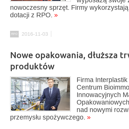
wyposażą swoje 
nowoczesny sprzęt. Firmy wykorzystają 
dotacji z RPO.
»
2016-11-03
RPO
Nowe opakowania, dłuższa tr
produktów
Firma Interplastik
Centrum Bioimmobi
Innowacyjnych Ma
Opakowaniowych
nad nowymi rozwi
przemysłu spożywczego.
»