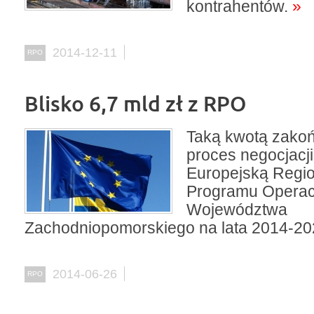
kontrahentów.
»
2014-12-11
RPO
Blisko 6,7 mld zł z RPO
Taką kwotą zakoń
proces negocjacji
Europejską Regi
Programu Operac
Województwa
Zachodniopomorskiego na lata 2014-20
2014-06-26
RPO