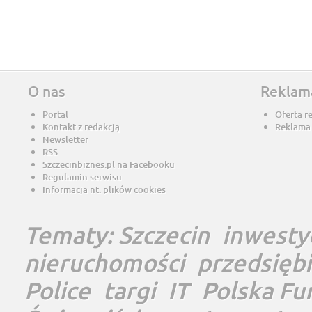
O nas
Reklam
Portal
Oferta r
Kontakt z redakcją
Reklama
Newsletter
RSS
Szczecinbiznes.pl na Facebooku
Regulamin serwisu
Informacja nt. plików cookies
Tematy:
Szczecin
inwesty
nieruchomości
przedsięb
Police
targi
IT
Polska Fu