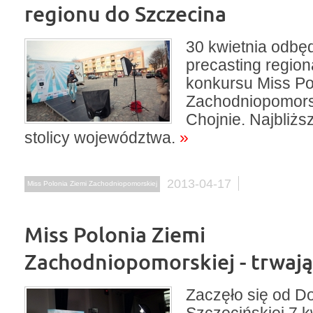
regionu do Szczecina
30 kwietnia odbęd
precasting region
konkursu Miss Po
Zachodniopomors
Chojnie. Najbliżs
stolicy województwa.
»
2013-04-17
Miss Polonia Ziemi Zachodniopomorskiej
Miss Polonia Ziemi
Zachodniopomorskiej - trwają
Zaczęło się od D