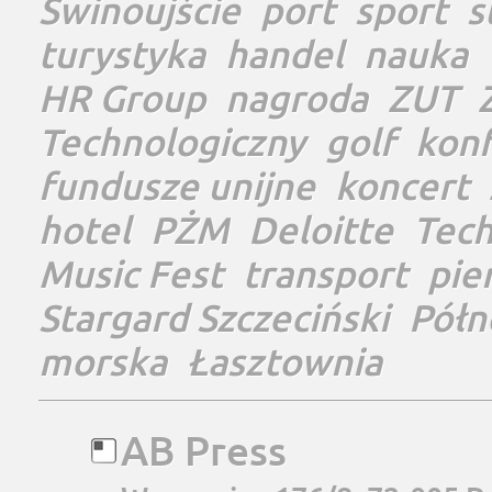
Świnoujście
port
sport
s
turystyka
handel
nauka
HR Group
nagroda
ZUT
Technologiczny
golf
konf
fundusze unijne
koncert
hotel
PŻM
Deloitte
Tec
Music Fest
transport
pie
Stargard Szczeciński
Półn
morska
Łasztownia
AB Press