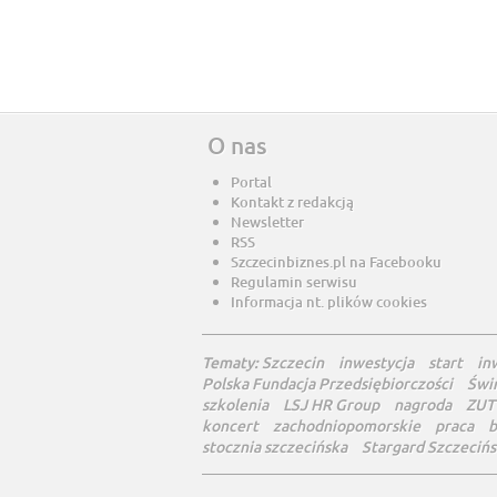
O nas
Portal
Kontakt z redakcją
Newsletter
RSS
Szczecinbiznes.pl na Facebooku
Regulamin serwisu
Informacja nt. plików cookies
Tematy:
Szczecin
inwestycja
start
in
Polska Fundacja Przedsiębiorczości
Świ
szkolenia
LSJ HR Group
nagroda
ZUT
koncert
zachodniopomorskie
praca
b
stocznia szczecińska
Stargard Szczecińs