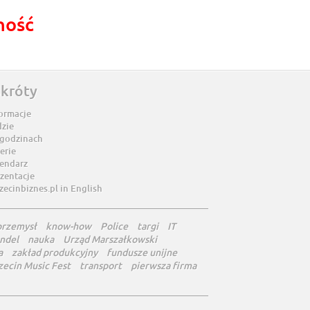
ność
skróty
ormacje
dzie
 godzinach
erie
lendarz
zentacje
zecinbiznes.pl in English
przemysł
know-how
Police
targi
IT
ndel
nauka
Urząd Marszałkowski
a
zakład produkcyjny
fundusze unijne
zecin Music Fest
transport
pierwsza firma