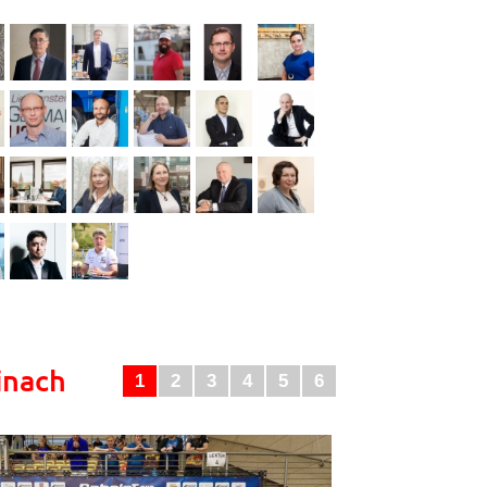
inach
1
2
3
4
5
6