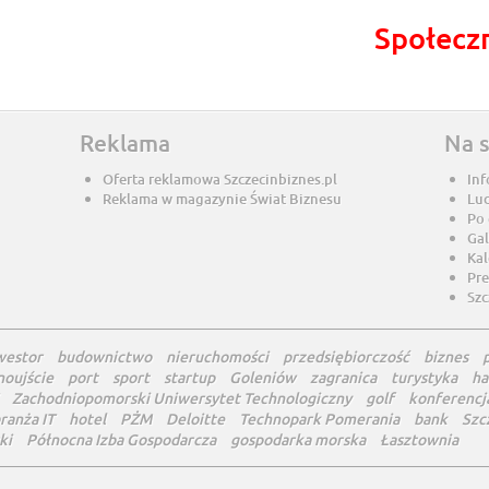
Społecz
Reklama
Na 
Oferta reklamowa Szczecinbiznes.pl
Inf
Reklama w magazynie Świat Biznesu
Lu
Po
Gal
Ka
Pre
Szc
westor
budownictwo
nieruchomości
przedsiębiorczość
biznes
noujście
port
sport
startup
Goleniów
zagranica
turystyka
ha
Zachodniopomorski Uniwersytet Technologiczny
golf
konferencj
ranża IT
hotel
PŻM
Deloitte
Technopark Pomerania
bank
Szc
ki
Północna Izba Gospodarcza
gospodarka morska
Łasztownia