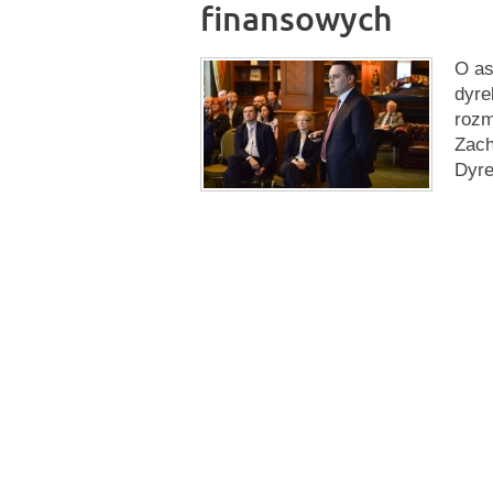
finansowych
O as
dyre
rozm
Zach
Dyre