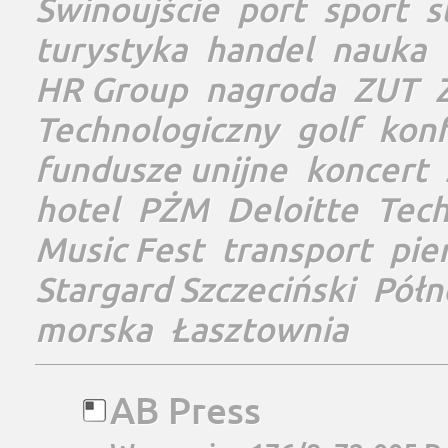
Świnoujście
port
sport
s
turystyka
handel
nauka
HR Group
nagroda
ZUT
Technologiczny
golf
konf
fundusze unijne
koncert
hotel
PŻM
Deloitte
Tec
Music Fest
transport
pie
Stargard Szczeciński
Półn
morska
Łasztownia
AB Press