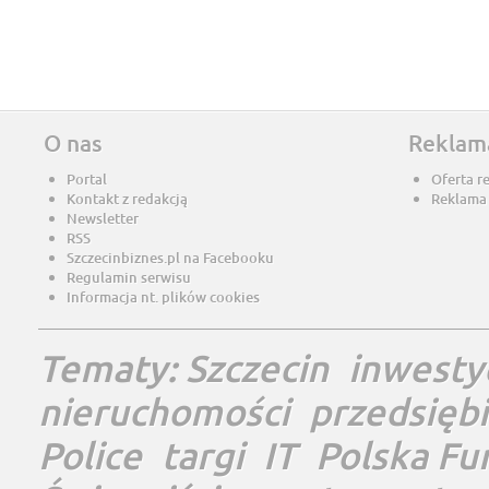
O nas
Reklam
Portal
Oferta r
Kontakt z redakcją
Reklama
Newsletter
RSS
Szczecinbiznes.pl na Facebooku
Regulamin serwisu
Informacja nt. plików cookies
Tematy:
Szczecin
inwesty
nieruchomości
przedsięb
Police
targi
IT
Polska Fu