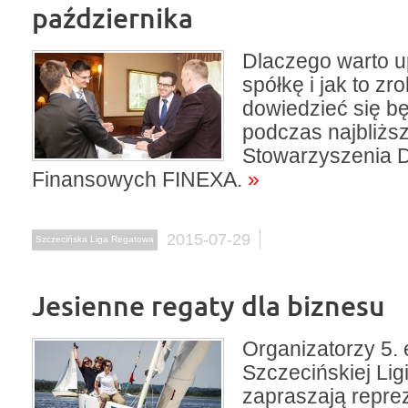
października
Dlaczego warto u
spółkę i jak to zr
dowiedzieć się b
podczas najbliżs
Stowarzyszenia 
Finansowych FINEXA.
»
2015-07-29
Szczecińska Liga Regatowa
Jesienne regaty dla biznesu
Organizatorzy 5. 
Szczecińskiej Lig
zapraszają reprez