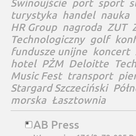
Świnoujście
port
sport
s
turystyka
handel
nauka
HR Group
nagroda
ZUT
Technologiczny
golf
konf
fundusze unijne
koncert
hotel
PŻM
Deloitte
Tec
Music Fest
transport
pie
Stargard Szczeciński
Półn
morska
Łasztownia
AB Press