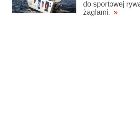
do sportowej rywa
żaglami.
»