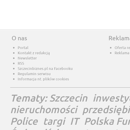
O nas
Reklam
Portal
Oferta r
Kontakt z redakcją
Reklama
Newsletter
RSS
Szczecinbiznes.pl na Facebooku
Regulamin serwisu
Informacja nt. plików cookies
Tematy:
Szczecin
inwesty
nieruchomości
przedsięb
Police
targi
IT
Polska Fu