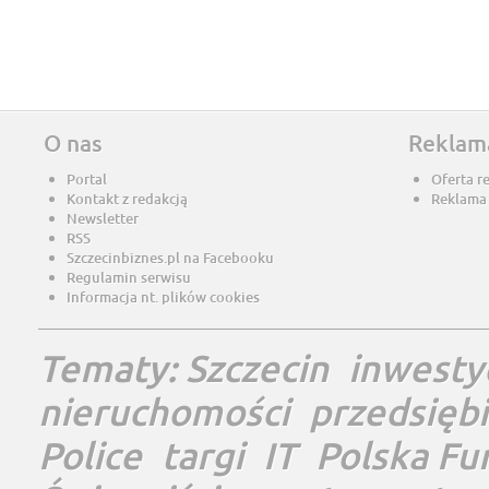
O nas
Reklam
Portal
Oferta r
Kontakt z redakcją
Reklama
Newsletter
RSS
Szczecinbiznes.pl na Facebooku
Regulamin serwisu
Informacja nt. plików cookies
Tematy:
Szczecin
inwesty
nieruchomości
przedsięb
Police
targi
IT
Polska Fu