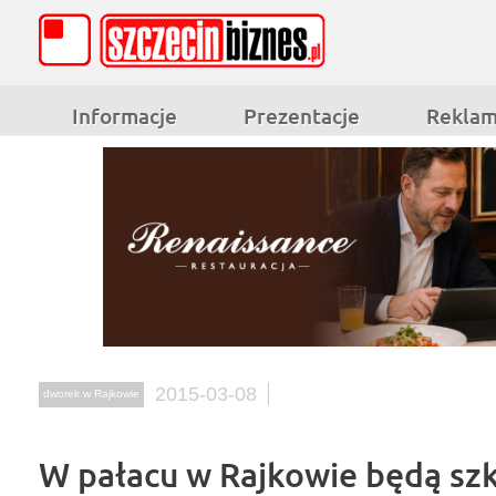
Informacje
Prezentacje
Rekla
2015-03-08
dworek w Rajkowie
W pałacu w Rajkowie będą szko