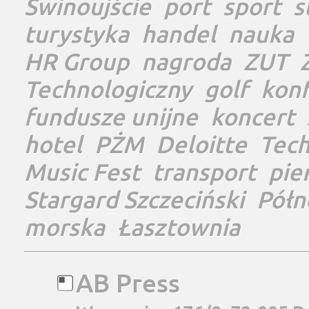
Świnoujście
port
sport
s
turystyka
handel
nauka
HR Group
nagroda
ZUT
Technologiczny
golf
konf
fundusze unijne
koncert
hotel
PŻM
Deloitte
Tec
Music Fest
transport
pie
Stargard Szczeciński
Półn
morska
Łasztownia
AB Press