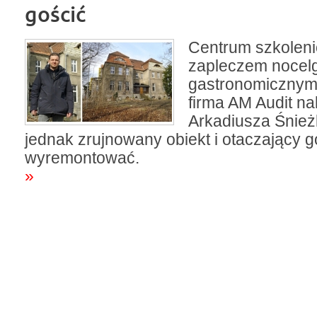
gościć
Centrum szkolen
zapleczem nocel
gastronomicznym
firma AM Audit n
Arkadiusza Śnież
jednak zrujnowany obiekt i otaczający g
wyremontować.
»