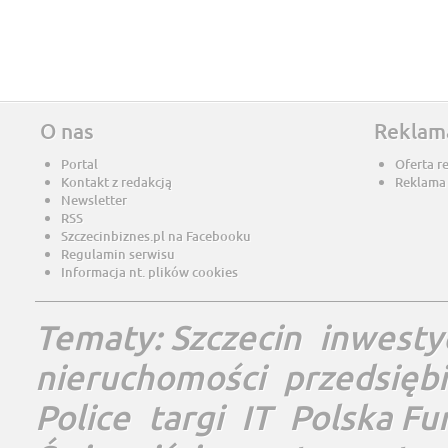
O nas
Reklam
Portal
Oferta r
Kontakt z redakcją
Reklama
Newsletter
RSS
Szczecinbiznes.pl na Facebooku
Regulamin serwisu
Informacja nt. plików cookies
Tematy:
Szczecin
inwesty
nieruchomości
przedsięb
Police
targi
IT
Polska Fu