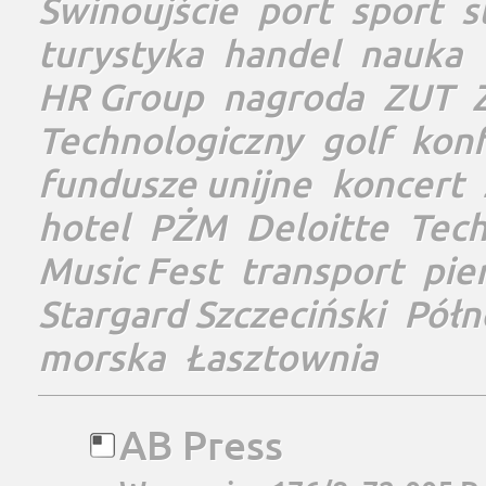
Świnoujście
port
sport
s
turystyka
handel
nauka
HR Group
nagroda
ZUT
Technologiczny
golf
konf
fundusze unijne
koncert
hotel
PŻM
Deloitte
Tec
Music Fest
transport
pie
Stargard Szczeciński
Półn
morska
Łasztownia
AB Press