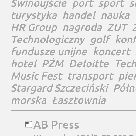
Świnoujście
port
sport
s
turystyka
handel
nauka
HR Group
nagroda
ZUT
Technologiczny
golf
konf
fundusze unijne
koncert
hotel
PŻM
Deloitte
Tec
Music Fest
transport
pie
Stargard Szczeciński
Półn
morska
Łasztownia
AB Press