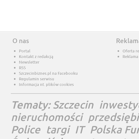
O nas
Reklam
Portal
Oferta r
Kontakt z redakcją
Reklama
Newsletter
RSS
Szczecinbiznes.pl na Facebooku
Regulamin serwisu
Informacja nt. plików cookies
Tematy:
Szczecin
inwesty
nieruchomości
przedsięb
Police
targi
IT
Polska Fu