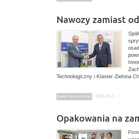
Nawozy zamiast o
Spół
spry
osad
pows
Inno
Zach
Technologiczny i Klaster Zielona C
2016-08-31
Klaster Zielona Chemia
Opakowania na zam
Firm