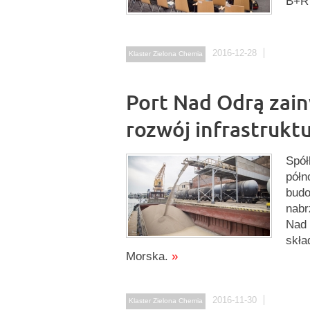
B+R 
2016-12-28
Klaster Zielona Chemia
Port Nad Odrą zain
rozwój infrastrukt
Spół
półn
budo
nabr
Nad 
skła
Morska.
»
2016-11-30
Klaster Zielona Chemia