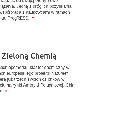
wadzać do swojej oferty nowe
iązania. Jedną z dróg ich pozyskania
 współpraca z naukowcami w ramach
ektu ProgRESS.
»
 Zieloną Chemią
odniopomorski klaster chemiczny w
ch europejskiego projektu Natureef
era już trzech swoich członków w
ciu na rynki Ameryki Południowej, Chin i
in.
»