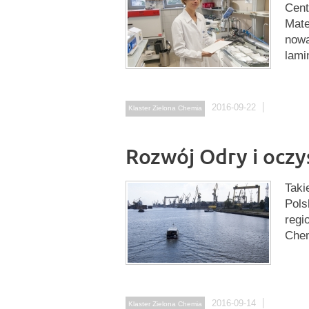
Cent
Mate
nową
lami
2016-09-22
Klaster Zielona Chemia
Rozwój Odry i oczy
Taki
Pols
regi
Che
2016-09-14
Klaster Zielona Chemia