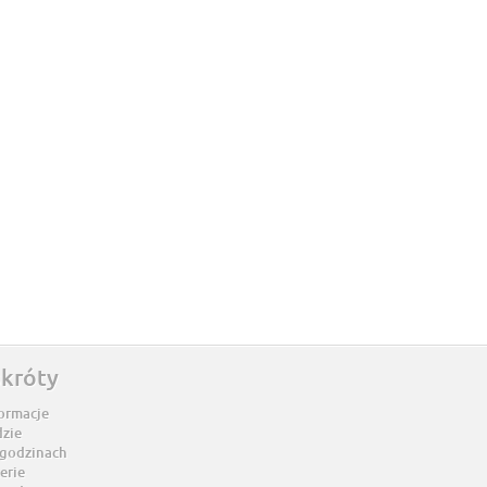
skróty
ormacje
dzie
 godzinach
erie