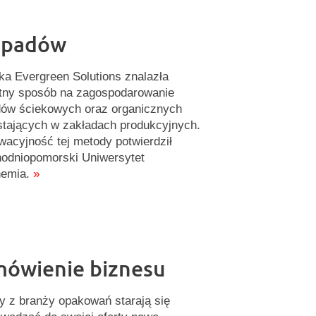
dpadów
ka Evergreen Solutions znalazła
tny sposób na zagospodarowanie
ów ściekowych oraz organicznych
tających w zakładach produkcyjnych.
wacyjność tej metody potwierdził
odniopomorski Uniwersytet
hemia.
»
ówienie biznesu
y z branży opakowań starają się