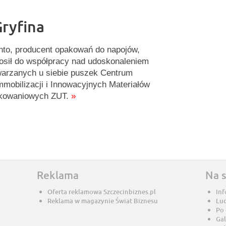
ryfina
nto, producent opakowań do napojów,
osił do współpracy nad udoskonaleniem
arzanych u siebie puszek Centrum
mmobilizacji i Innowacyjnych Materiałów
kowaniowych ZUT.
»
Reklama
Na 
Oferta reklamowa Szczecinbiznes.pl
Inf
Reklama w magazynie Świat Biznesu
Lu
Po
Gal