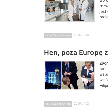
wpro
rozw
jest
proj
2016-08-04
Klaster Zielona Chemia
Hen, poza Europę z
Zach
rama
wspi
wejś
Filip
2016-07-27
Klaster Zielona Chemia