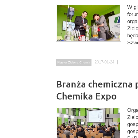
W gi
for
orga
Ziel
będą
Szwe
2017-01-24
Klaster Zielona Chemia
Branża chemiczna p
Chemika Expo
Orga
Ziel
gosp
gosp