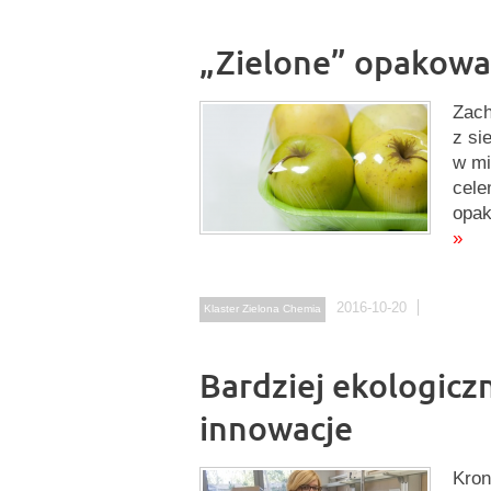
„Zielone” opakowa
Zach
z si
w mi
cele
opak
»
2016-10-20
Klaster Zielona Chemia
Bardziej ekologiczn
innowacje
Kron