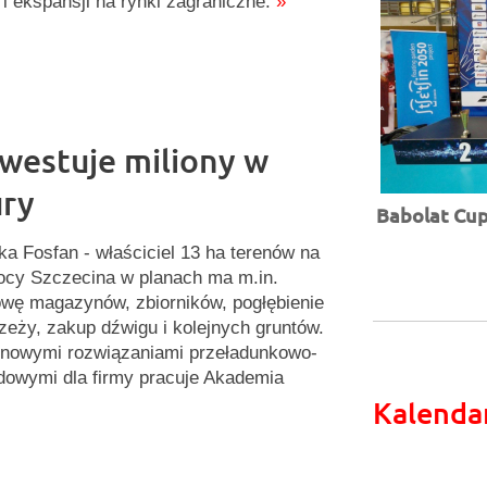
i ekspansji na rynki zagraniczne.
»
westuje miliony w
ury
Babolat Cup 
ka Fosfan - właściciel 13 ha terenów na
ocy Szczecina w planach ma m.in.
wę magazynów, zbiorników, pogłębienie
zeży, zakup dźwigu i kolejnych gruntów.
nowymi rozwiązaniami przeładunkowo-
dowymi dla firmy pracuje Akademia
Kalenda