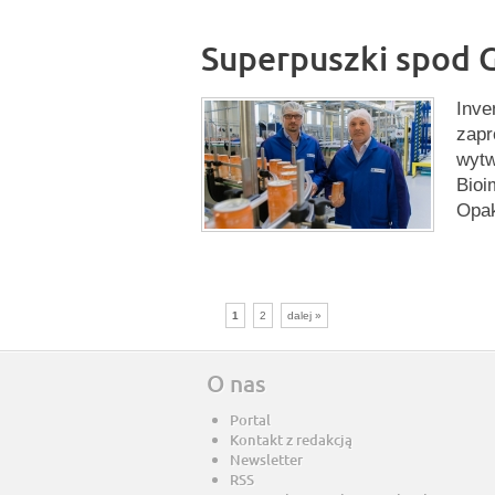
Superpuszki spod G
Inve
zapr
wytw
Bioi
Opa
1
2
dalej »
O nas
Portal
Kontakt z redakcją
Newsletter
RSS