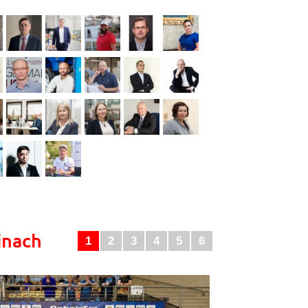
inach
1
2
3
4
5
6