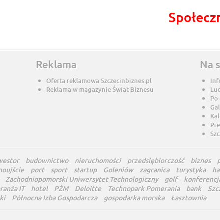
Społecz
Reklama
Na 
Oferta reklamowa Szczecinbiznes.pl
Inf
Reklama w magazynie Świat Biznesu
Lu
Po
Gal
Ka
Pre
Szc
westor
budownictwo
nieruchomości
przedsiębiorczość
biznes
noujście
port
sport
startup
Goleniów
zagranica
turystyka
ha
Zachodniopomorski Uniwersytet Technologiczny
golf
konferencj
ranża IT
hotel
PŻM
Deloitte
Technopark Pomerania
bank
Szc
ki
Północna Izba Gospodarcza
gospodarka morska
Łasztownia