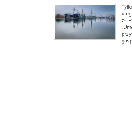
Tylk
ureg
zł. 
„Umo
przy
gosp