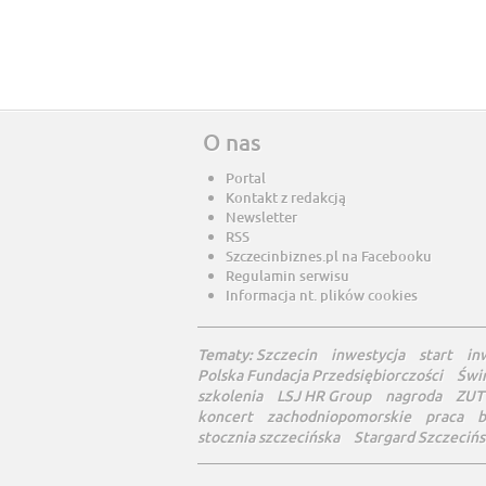
O nas
Portal
Kontakt z redakcją
Newsletter
RSS
Szczecinbiznes.pl na Facebooku
Regulamin serwisu
Informacja nt. plików cookies
Tematy:
Szczecin
inwestycja
start
in
Polska Fundacja Przedsiębiorczości
Świ
szkolenia
LSJ HR Group
nagroda
ZUT
koncert
zachodniopomorskie
praca
b
stocznia szczecińska
Stargard Szczecińs