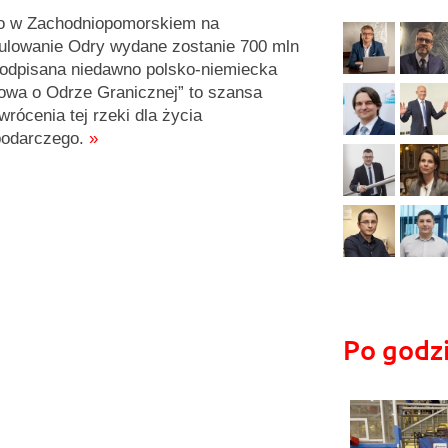
o w Zachodniopomorskiem na
ulowanie Odry wydane zostanie 700 mln
Podpisana niedawno polsko-niemiecka
wa o Odrze Granicznej” to szansa
wrócenia tej rzeki dla życia
odarczego.
»
Po godz