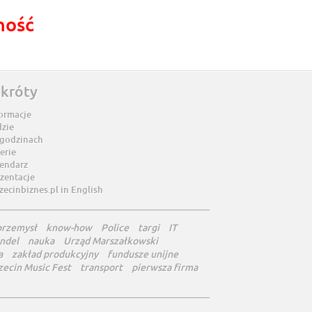
ność
skróty
ormacje
dzie
 godzinach
erie
lendarz
zentacje
zecinbiznes.pl in English
przemysł
know-how
Police
targi
IT
ndel
nauka
Urząd Marszałkowski
a
zakład produkcyjny
fundusze unijne
zecin Music Fest
transport
pierwsza firma