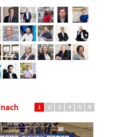
inach
1
2
3
4
5
6