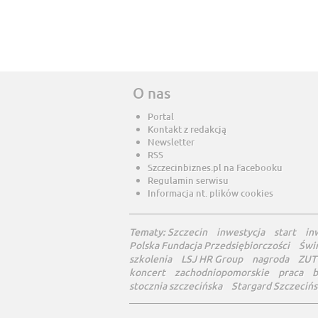
O nas
Portal
Kontakt z redakcją
Newsletter
RSS
Szczecinbiznes.pl na Facebooku
Regulamin serwisu
Informacja nt. plików cookies
Tematy:
Szczecin
inwestycja
start
in
Polska Fundacja Przedsiębiorczości
Świ
szkolenia
LSJ HR Group
nagroda
ZUT
koncert
zachodniopomorskie
praca
b
stocznia szczecińska
Stargard Szczecińs