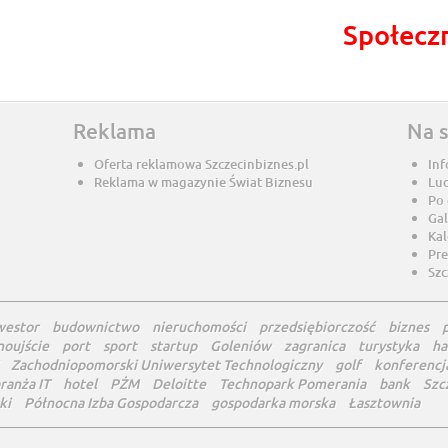
Społecz
Reklama
Na 
Oferta reklamowa Szczecinbiznes.pl
Inf
Reklama w magazynie Świat Biznesu
Lu
Po
Gal
Ka
Pre
Szc
westor
budownictwo
nieruchomości
przedsiębiorczość
biznes
noujście
port
sport
startup
Goleniów
zagranica
turystyka
ha
Zachodniopomorski Uniwersytet Technologiczny
golf
konferencj
ranża IT
hotel
PŻM
Deloitte
Technopark Pomerania
bank
Szc
ki
Północna Izba Gospodarcza
gospodarka morska
Łasztownia