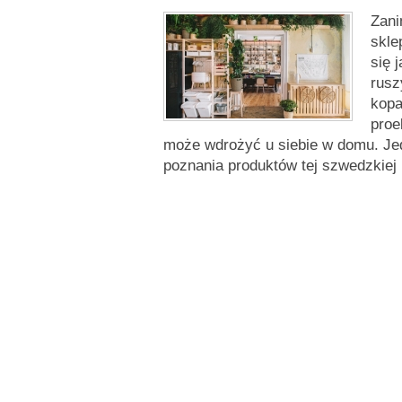
Zani
skle
się 
rusz
kopa
proe
może wdrożyć u siebie w domu. Jed
poznania produktów tej szwedzkiej 