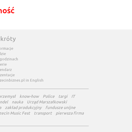
ność
skróty
ormacje
dzie
 godzinach
erie
lendarz
zentacje
zecinbiznes.pl in English
przemysł
know-how
Police
targi
IT
ndel
nauka
Urząd Marszałkowski
a
zakład produkcyjny
fundusze unijne
zecin Music Fest
transport
pierwsza firma