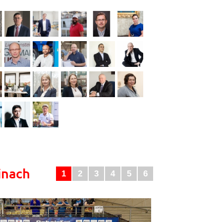
inach
1
2
3
4
5
6