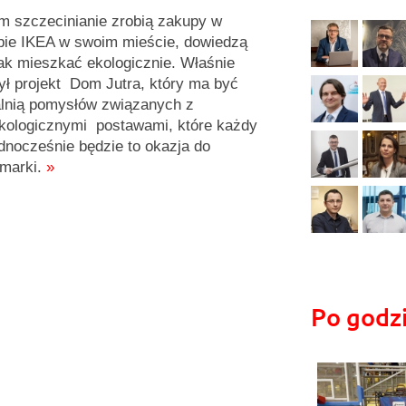
m szczecinianie zrobią zakupy w
pie IKEA w swoim mieście, dowiedzą
jak mieszkać ekologicznie. Właśnie
ył projekt Dom Jutra, który ma być
lnią pomysłów związanych z
kologicznymi postawami, które każdy
nocześnie będzie to okazja do
marki.
»
Po godz