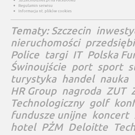
Szczecinbiznes.pl na Facebooku
Regulamin serwisu
Informacja nt. plików cookies
Tematy:
Szczecin
inwesty
nieruchomości
przedsięb
Police
targi
IT
Polska Fu
Świnoujście
port
sport
s
turystyka
handel
nauka
HR Group
nagroda
ZUT
Technologiczny
golf
konf
fundusze unijne
koncert
hotel
PŻM
Deloitte
Tec