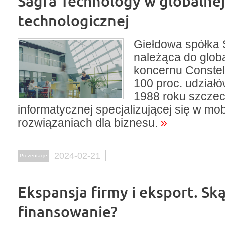
Sagra Technology w globalnej
technologicznej
Giełdowa spółka 
należąca do glob
koncernu Constell
100 proc. udział
1988 roku szczeci
informatycznej specjalizującej się w mo
rozwiązaniach dla biznesu.
»
2024-02-21
Prezentacje
Ekspansja firmy i eksport. Sk
finansowanie?