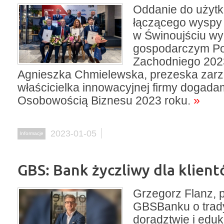
Oddanie do użytk
łączącego wyspy
w Świnoujściu w
gospodarczym P
Zachodniego 202
Agnieszka Chmielewska, prezeska zarz
właścicielka innowacyjnej firmy dogada
Osobowością Biznesu 2023 roku.
»
2023-01-05
Informacje
GBS: Bank życzliwy dla klien
Grzegorz Flanz, 
GBSBanku o trad
doradztwie i eduk