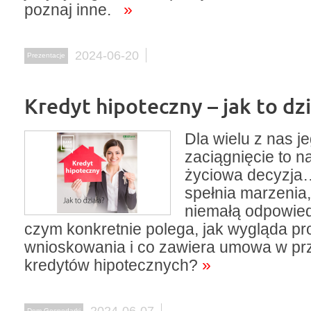
poznaj inne.
»
2024-06-20
Prezentacje
Kredyt hipoteczny – jak to dzi
Dla wielu z nas j
zaciągnięcie to n
życiowa decyzja
spełnia marzenia,
niemałą odpowied
czym konkretnie polega, jak wygląda pr
wnioskowania i co zawiera umowa w p
kredytów hipotecznych?
»
2024-06-07
Dom Gospodarki