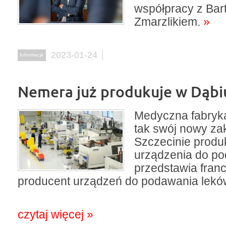
współpracy z Ba
Zmarzlikiem.
»
2023-01-24
Informacje
Nemera już produkuje w Dąbi
Medyczna fabryka
tak swój nowy za
Szczecinie produ
urządzenia do p
przedstawia fran
producent urządzeń do podawania lekó
czytaj więcej »