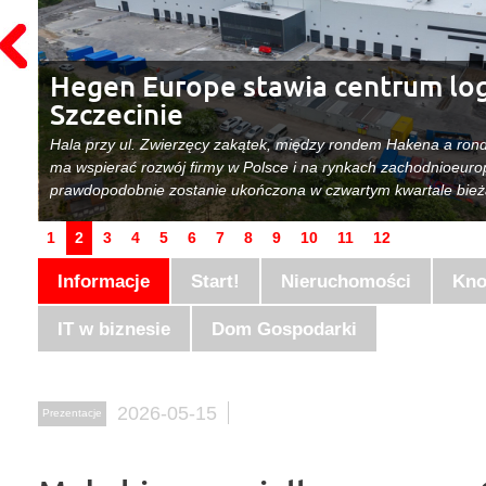
Hegen Europe stawia centrum lo
Szczecinie
Hala przy ul. Zwierzęcy zakątek, między rondem Hakena a ron
Blu
ma wspierać rozwój firmy w Polsce i na rynkach zachodnioeurop
prawdopodobnie zostanie ukończona w czwartym kwartale bież
1
2
3
4
5
6
7
8
9
10
11
12
Informacje
Start!
Nieruchomości
Kn
IT w biznesie
Dom Gospodarki
2026-05-15
Prezentacje