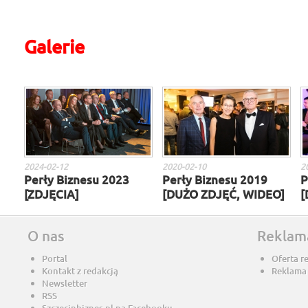
Galerie
2024-02-12
2020-02-10
2
Perły Biznesu 2023
Perły Biznesu 2019
P
[ZDJĘCIA]
[DUŻO ZDJĘĆ, WIDEO]
[
O nas
Reklam
Portal
Oferta r
Kontakt z redakcją
Reklama
Newsletter
RSS