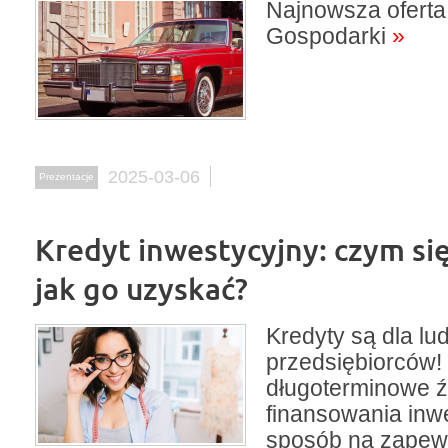
Najnowsza ofert
Gospodarki
»
2025-03-06
Prezentacje
Kredyt inwestycyjny: czym się
jak go uzyskać?
Kredyty są dla lud
przedsiębiorców!
długoterminowe ź
finansowania inwe
sposób na zapew