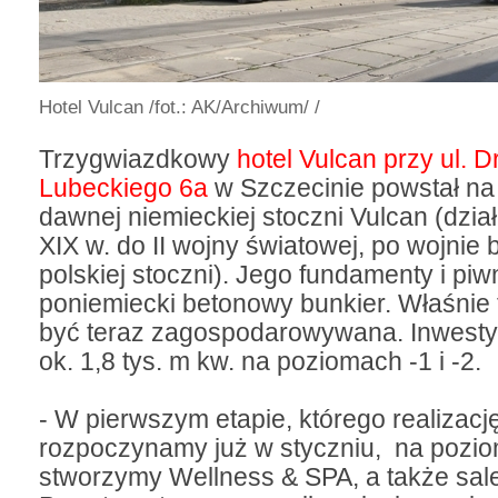
Hotel Vulcan
/fot.: AK/Archiwum/ /
Trzygwiazdkowy
hotel Vulcan przy ul. 
Lubeckiego 6a
w Szczecinie powstał na 
dawnej niemieckiej stoczni Vulcan (dzia
XIX w. do II wojny światowej, po wojnie b
polskiej stoczni). Jego fundamenty i piw
poniemiecki betonowy bunkier. Właśnie
być teraz zagospodarowywana. Inwesty
ok. 1,8 tys. m kw. na poziomach -1 i -2.
- W pierwszym etapie, którego realizacj
rozpoczynamy już w styczniu, na pozio
stworzymy Wellness & SPA, a także sal