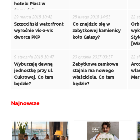
hotelu Piast w
Szczecinie.
29 marca 2018 10:42
28 lutego 2018 14:53
22 s
Szczeciński waterfront
Co znajdzie się w
Orb
wyrośnie vis-a-vis
zabytkowej kamienicy
wyk
dworca PKP
koło Galaxy?
Styl
[Wiz
9 stycznia 2018 10:47
20 grudnia 2017 03:37
22 s
Wyburzają dawną
Zabytkowa zamkowa
Arc
jednostkę przy ul.
stajnia ma nowego
wła
Cukrowej. Co tam
właściciela. Co tam
Mar
będzie?
będzie?
Najnowsze