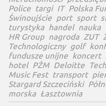
Police
targi
IT
Polska Fu
Świnoujście
port
sport
s
turystyka
handel
nauka
HR Group
nagroda
ZUT
Technologiczny
golf
konf
fundusze unijne
koncert
hotel
PŻM
Deloitte
Tec
Music Fest
transport
pie
Stargard Szczeciński
Półn
morska
Łasztownia