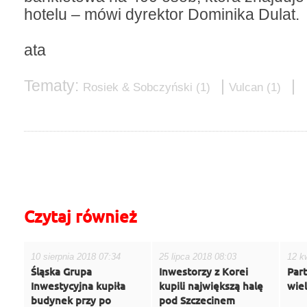
hotelu – mówi dyrektor Dominika Dulat.
ata
Tematy:
|
|
Rosiek & Sobczyński
(1)
Vulcan
(1)
do góry
drukuj
cofnij
Czytaj również
10 sierpnia 2018 07:34
25 lipca 2018 08:03
12 k
Śląska Grupa
Inwestorzy z Korei
Par
Inwestycyjna kupiła
kupili największą halę
wie
budynek przy po
pod Szczecinem