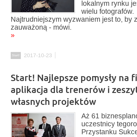
lokalnym rynku je
wielu fotografów.
Najtrudniejszym wyzwaniem jest to, by 
zauważoną - mówi.
»
2017-10-23
Start!
Start! Najlepsze pomysły na f
aplikacja dla trenerów i zesz
własnych projektów
Aż 61 biznesplanó
uczestnicy tegoro
Przystanku Sukc