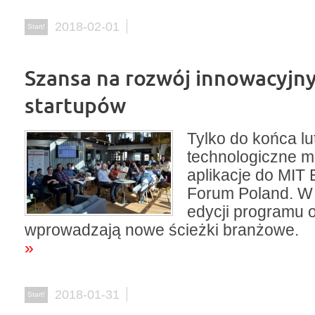
2018-02-01
Start!
Szansa na rozwój innowacyjn
startupów
Tylko do końca lu
technologiczne m
aplikacje do MIT 
Forum Poland. W 
edycji programu 
wprowadzają nowe ścieżki branżowe.
»
2018-01-31
Start!