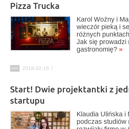
Pizza Trucka
Karol Woźny i Ma
wieczór pieką i s
różnych punktach
Jak się prowadzi
gastronomię?
»
2018-02-15
Start!
Start! Dwie projektantki z je
startupu
Klaudia Ulińska i
podczas studiów