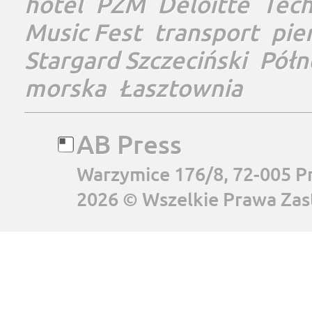
hotel
PŻM
Deloitte
Tec
Music Fest
transport
pie
Stargard Szczeciński
Półn
morska
Łasztownia
AB Press
Warzymice 176/8, 72-005 P
2026 © Wszelkie Prawa Zas