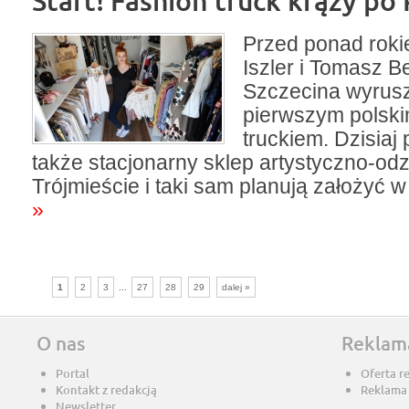
Start! Fashion truck krąży po
Przed ponad rok
Iszler i Tomasz B
Szczecina wyrusz
pierwszym polski
truckiem. Dzisiaj
także stacjonarny sklep artystyczno-od
Trójmieście i taki sam planują założyć w
»
1
2
3
...
27
28
29
dalej »
O nas
Reklam
Portal
Oferta r
Kontakt z redakcją
Reklama
Newsletter