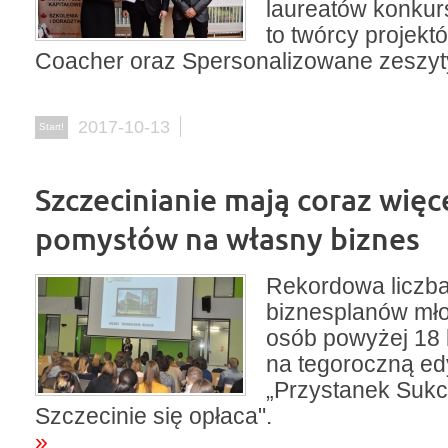
laureatów konkur
to twórcy projekt
Coacher oraz Spersonalizowane zeszyt
2017-10-13
Start!
Szczecinianie mają coraz więc
pomysłów na własny biznes
Rekordowa liczba
biznesplanów mło
osób powyżej 18 l
na tegoroczną ed
„Przystanek Sukc
Szczecinie się opłaca".
»