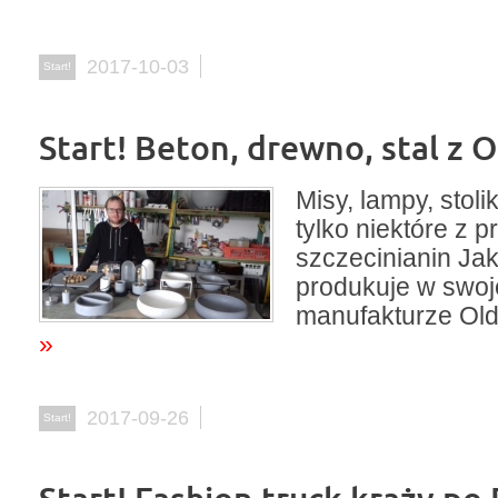
2017-10-03
Start!
Start! Beton, drewno, stal z 
Misy, lampy, stol
tylko niektóre z p
szczecinianin Ja
produkuje w swoj
manufakturze Old
»
2017-09-26
Start!