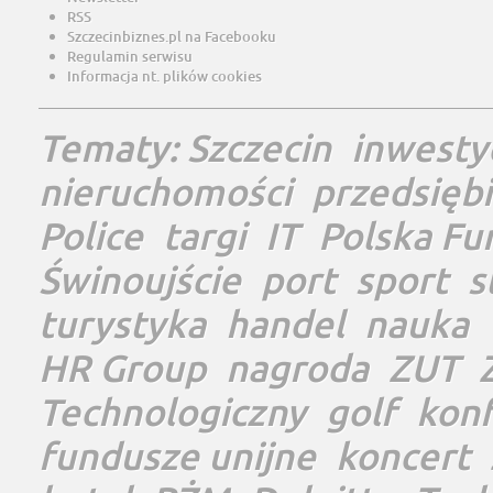
RSS
Szczecinbiznes.pl na Facebooku
Regulamin serwisu
Informacja nt. plików cookies
Tematy:
Szczecin
inwesty
nieruchomości
przedsięb
Police
targi
IT
Polska Fu
Świnoujście
port
sport
s
turystyka
handel
nauka
HR Group
nagroda
ZUT
Technologiczny
golf
konf
fundusze unijne
koncert