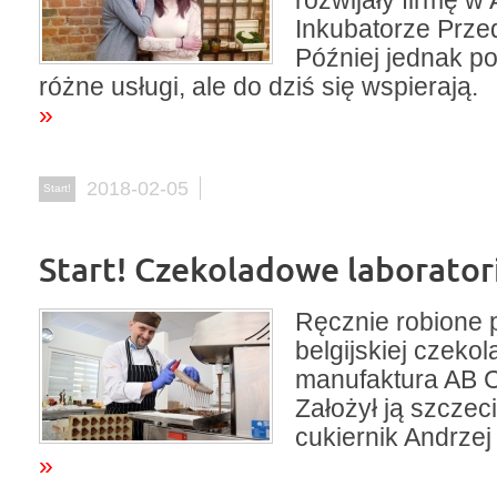
rozwijały firmę 
Inkubatorze Przed
Później jednak po
różne usługi, ale do dziś się wspierają.
»
2018-02-05
Start!
Start! Czekoladowe laborato
Ręcznie robione p
belgijskiej czekol
manufaktura AB C
Założył ją szczeci
cukiernik Andrzej
»