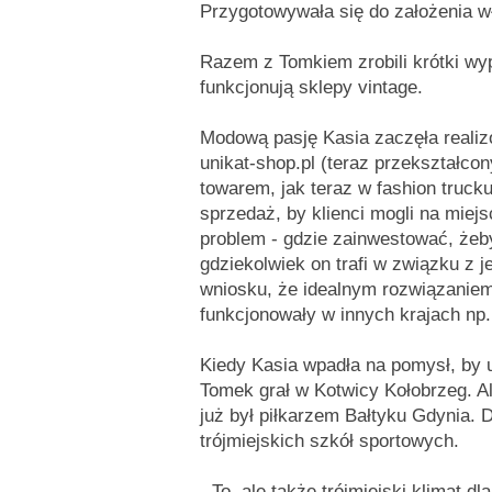
Przygotowywała się do założenia wł
Razem z Tomkiem zrobili krótki wy
funkcjonują sklepy vintage.
Modową pasję Kasia zaczęła realizo
unikat-shop.pl (teraz przekształc
towarem, jak teraz w fashion truck
sprzedaż, by klienci mogli na miejs
problem - gdzie zainwestować, że
gdziekolwiek on trafi w związku z 
wniosku, że idealnym rozwiązaniem 
funkcjonowały w innych krajach np
Kiedy Kasia wpadła na pomysł, by u
Tomek grał w Kotwicy Kołobrzeg. A
już był piłkarzem Bałtyku Gdynia. D
trójmiejskich szkół sportowych.
- To, ale także trójmiejski klimat 