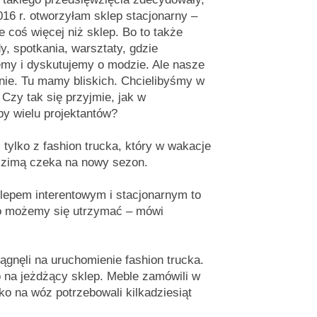
016 r. otworzyłam sklep stacjonarny –
e coś więcej niż sklep. Bo to także
y, spotkania, warsztaty, gdzie
my i dyskutujemy o modzie. Ale nasze
nie. Tu mamy bliskich. Chcielibyśmy w
 Czy tak się przyjmie, jak w
py wielu projektantów?
 tylko z fashion trucka, który w wakacje
e zimą czeka na nowy sezon.
klepem interentowym i stacjonarnym to
go możemy się utrzymać – mówi
ągnęli na uruchomienie fashion trucka.
go na jeżdżący sklep. Meble zamówili w
lko na wóz potrzebowali kilkadziesiąt