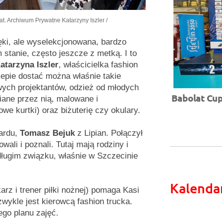
 Mat. Archiwum Prywatne Katarzyny Iszler /
ręki, ale wyselekcjonowana, bardzo
stanie, często jeszcze z metką. I to
atarzyna Iszler
, właścicielka fashion
lepie dostać można właśnie takie
wych projektantów, odzież od młodych
Babolat Cup 
biane przez nią, malowane i
we kurtki) oraz biżuterię czy okulary.
gardu,
Tomasz Bejuk
z Lipian. Połączył
owali i poznali. Tutaj mają rodziny i
 długim związku, właśnie w Szczecinie
Kalenda
arz i trener piłki nożnej) pomaga Kasi
zwykle jest kierowcą fashion trucka.
go planu zajęć.