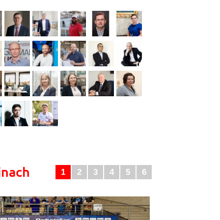
inach
1
2
3
4
5
6