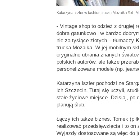
Katarzyna Iszler w fashion trucku Mozaika
/fot.:
- Vintage shop to odzież z drugiej 
dobra gatunkowo i w bardzo dobrym 
nie za tysiące złotych – tłumaczy
K
trucka Mozaika. W jej mobilnym sk
oryginalne ubrania znanych świato
polskich autorów, ale także przera
personelizowane modele (np. jeanso
Katarzyna Iszler pochodzi ze Star
ich Szczecin. Tutaj się uczyli, studi
stałe życiowe miejsce. Dzisiaj, po
planują ślub.
Łączy ich także biznes. Tomek (piłk
realizować przedsięwzięcia i to on 
Wyjazdy dostosowane są więc do je