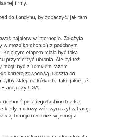
asnej firmy.
pad do Londynu, by zobaczyć, jak tam
wać najpierw w internecie. Założyła
ony w mozaika-shop.pl) z podobnym
u. Kolejnym etapem miała być taka
cu przymierzyć ubrania. Ale był też
by mogli być z Tomkiem razem
jego karierą zawodową. Doszła do
byłby sklep na kółkach. Taki, jakie już
. Francji czy USA.
ruchomić polskiego fashion trucka,
le kiedy modowy wóz wyruszył w trasę,
zisiaj trenuje młodzież w jednej z
dla takiego przedsięwzięcia zdecydowały,