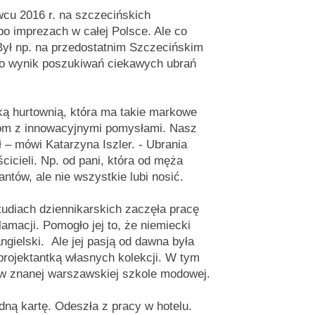
wcu 2016 r. na szczecińskich
po imprezach w całej Polsce. Ale co
ył np. na przedostatnim Szczecińskim
to wynik poszukiwań ciekawych ubrań
ką hurtownią, która ma takie markowe
ziom z innowacyjnymi pomysłami. Nasz
ł – mówi Katarzyna Iszler. - Ubrania
icieli. Np. od pani, która od męża
antów, ale nie wszystkie lubi nosić.
tudiach dziennikarskich zaczęła pracę
amacji. Pomogło jej to, że niemiecki
ngielski. Ale jej pasją od dawna była
 projektantką własnych kolekcji. W tym
w znanej warszawskiej szkole modowej.
dną kartę. Odeszła z pracy w hotelu.