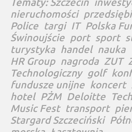
Tematy:
Szczecin
inwesty
nieruchomości
przedsięb
Police
targi
IT
Polska Fu
Świnoujście
port
sport
s
turystyka
handel
nauka
HR Group
nagroda
ZUT
Technologiczny
golf
konf
fundusze unijne
koncert
hotel
PŻM
Deloitte
Tec
Music Fest
transport
pie
Stargard Szczeciński
Półn
morska
Łasztownia