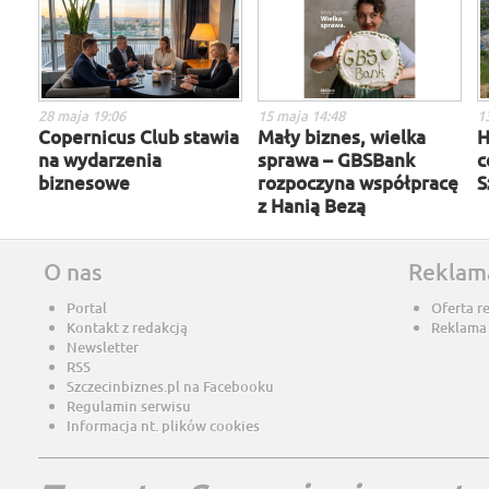
28 maja 19:06
15 maja 14:48
1
Copernicus Club stawia
Mały biznes, wielka
H
na wydarzenia
sprawa – GBSBank
c
biznesowe
rozpoczyna współpracę
S
z Hanią Bezą
O nas
Reklam
Portal
Oferta r
Kontakt z redakcją
Reklama
Newsletter
RSS
Szczecinbiznes.pl na Facebooku
Regulamin serwisu
Informacja nt. plików cookies