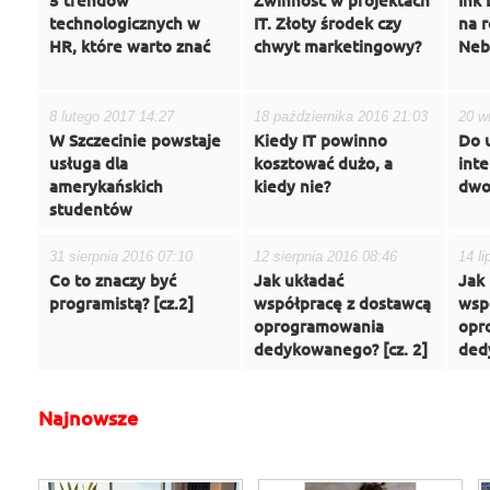
5 trendów
Zwinność w projektach
Ink 
technologicznych w
IT. Złoty środek czy
na r
HR, które warto znać
chwyt marketingowy?
Neb
8 lutego 2017 14:27
18 października 2016 21:03
20 w
W Szczecinie powstaje
Kiedy IT powinno
Do 
usługa dla
kosztować dużo, a
int
amerykańskich
kiedy nie?
dwo
studentów
31 sierpnia 2016 07:10
12 sierpnia 2016 08:46
14 l
Co to znaczy być
Jak układać
Jak
programistą? [cz.2]
współpracę z dostawcą
wsp
oprogramowania
opr
dedykowanego? [cz. 2]
ded
Najnowsze