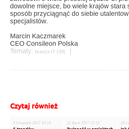
dowolne miejsce, bo wiele krajów stara 
sposób przyciągnąć do siebie utalento
specjalistów.
Marcin Kaczmarek
CEO Consileon Polska
Tematy:
|
branża IT
(39)
do góry
drukuj
cofnij
Czytaj również
9 listopada 2017 10:14
12 lipca 2017 12:13
19 c