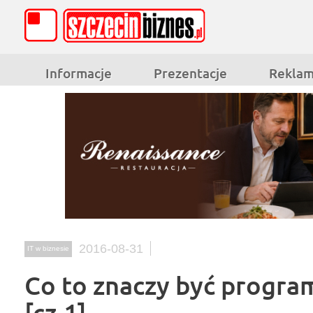
Informacje
Prezentacje
Rekla
2016-08-31
IT w biznesie
Co to znaczy być program
[cz.1]