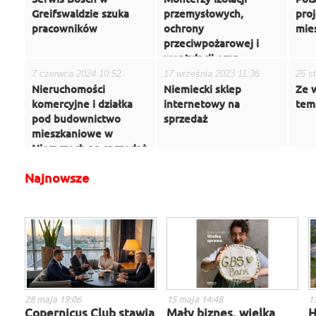
Greifswaldzie szuka
przemysłowych,
proj
pracowników
ochrony
mie
przeciwpożarowej i
wentylacji oraz
doświadczeni
7 czerwca 2024 10:52
17 września 2023 11:36
25 s
kierownicy budów
Nieruchomości
Niemiecki sklep
Ze 
poszukiwani
komercyjne i działka
internetowy na
tem
pod budownictwo
sprzedaż
mieszkaniowe w
Niemczech na sprzedaż
Najnowsze
28 maja 19:06
15 maja 14:48
1
Copernicus Club stawia
Mały biznes, wielka
H