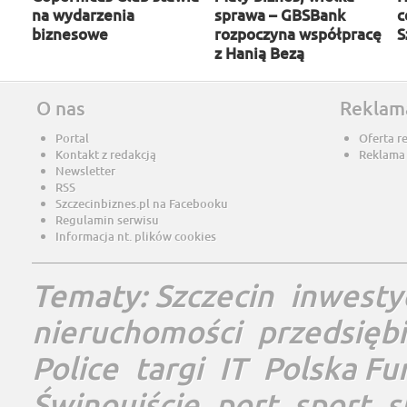
na wydarzenia
sprawa – GBSBank
c
biznesowe
rozpoczyna współpracę
S
z Hanią Bezą
O nas
Reklam
Portal
Oferta r
Kontakt z redakcją
Reklama
Newsletter
RSS
Szczecinbiznes.pl na Facebooku
Regulamin serwisu
Informacja nt. plików cookies
Tematy:
Szczecin
inwesty
nieruchomości
przedsięb
Police
targi
IT
Polska Fu
Świnoujście
port
sport
s