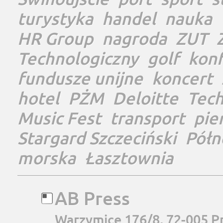
turystyka
handel
nauka
HR Group
nagroda
ZUT
Technologiczny
golf
konf
fundusze unijne
koncert
hotel
PŻM
Deloitte
Tec
Music Fest
transport
pie
Stargard Szczeciński
Półn
morska
Łasztownia
AB Press
Warzymice 176/8, 72-005 P