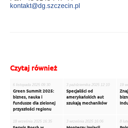
kontakt@dg.szczecin.pl
do góry
drukuj
cofnij
Czytaj również
6 listopada 2025 09:30
3 października 2025 12:10
19 w
Green Summit 2025:
Specjaliści od
Zna
biznes, nauka i
amerykańskich aut
biz
fundusze dla zielonej
szukają mechaników
Indu
przyszłości regionu
18 września 2025 16:35
3 września 2025 16:06
8 lu
Serwis Bosch w
Monterzy izolacji
Pol