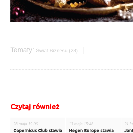
Tematy:
|
Świat Biznesu
(28)
do góry
drukuj
cofnij
Czytaj również
28 maja 19:06
13 maja 15:48
21 l
Copernicus Club stawia
Hegen Europe stawia
Jant