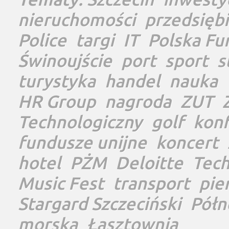
nieruchomości
przedsięb
Police
targi
IT
Polska Fu
Świnoujście
port
sport
s
turystyka
handel
nauka
HR Group
nagroda
ZUT
Technologiczny
golf
konf
fundusze unijne
koncert
hotel
PŻM
Deloitte
Tec
Music Fest
transport
pie
Stargard Szczeciński
Półn
morska
Łasztownia