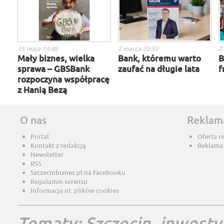
15 maja 14:48
2 marca 20:55
2
Mały biznes, wielka
Bank, któremu warto
B
sprawa – GBSBank
zaufać na długie lata
f
rozpoczyna współpracę
z Hanią Bezą
O nas
Reklam
Portal
Oferta r
Kontakt z redakcją
Reklama
Newsletter
RSS
Szczecinbiznes.pl na Facebooku
Regulamin serwisu
Informacja nt. plików cookies
Tematy:
Szczecin
inwesty