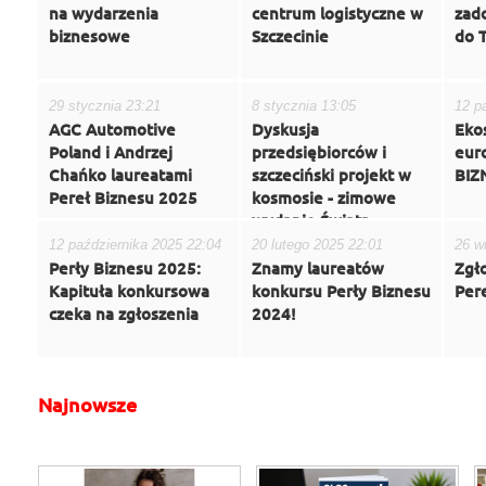
na wydarzenia
centrum logistyczne w
zado
biznesowe
Szczecinie
do 
29 stycznia 23:21
8 stycznia 13:05
12 p
AGC Automotive
Dyskusja
Eko
Poland i Andrzej
przedsiębiorców i
eur
Chańko laureatami
szczeciński projekt w
BIZ
Pereł Biznesu 2025
kosmosie - zimowe
wydanie Świata
Biznesu
12 października 2025 22:04
20 lutego 2025 22:01
26 w
Perły Biznesu 2025:
Znamy laureatów
Zgł
Kapituła konkursowa
konkursu Perły Biznesu
Per
czeka na zgłoszenia
2024!
Najnowsze