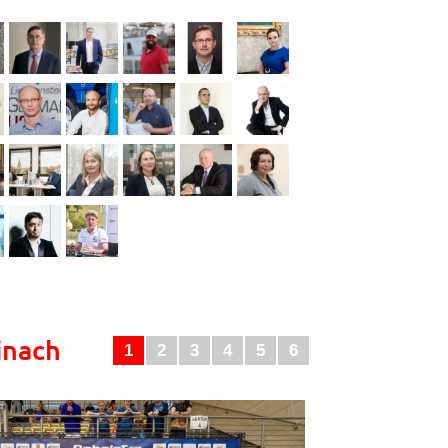
inach
1
2
3
4
5
6