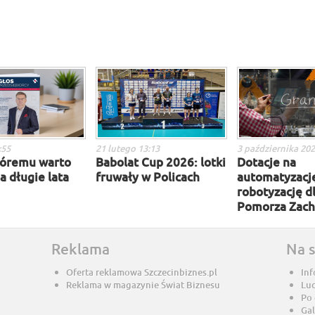
:55
21 lutego 13:13
3 października 202
tóremu warto
Babolat Cup 2026: lotki
Dotacje na
a długie lata
fruwały w Policach
automatyzację
robotyzację d
Pomorza Zac
Reklama
Na 
Oferta reklamowa Szczecinbiznes.pl
Inf
Reklama w magazynie Świat Biznesu
Lu
Po
Gal