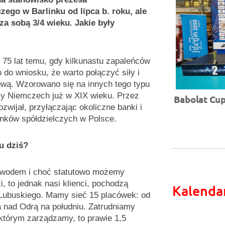
ego w Barlinku od lipca b. roku, ale
za sobą 3/4 wieku. Jakie były
 75 lat temu, gdy kilkunastu zapaleńców
o do wniosku, że warto połączyć siły i
sową. Wzorowano się na innych tego typu
zy Niemczech już w XIX wieku. Przez
Babolat Cup 
zwijał, przyłączając okoliczne banki i
anków spółdzielczych w Polsce.
u dziś?
owodem i choć statutowo możemy
i, to jednak nasi klienci, pochodzą
Kalenda
 Lubuskiego. Mamy sieć 15 placówek: od
 nad Odrą na południu. Zatrudniamy
 którym zarządzamy, to prawie 1,5