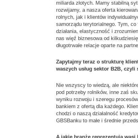
miliarda złotych. Mamy stabilną sy
rozwijamy, a nasza oferta kierowan
rolnych, jak i klientów indywidualny
samorządu terytorialnego. Tym, co
działania, elastyczność i zrozumien
nas więź biznesowa od kilkudziesię
długotrwałe relacje oparte na partne
Zapytajmy teraz o strukturę klien
waszych usług sektor B2B, czyli 
Nie wszyscy to wiedzą, ale niektór
pod potrzeby rolników, inne zaś sk
wyniku rozwoju i szeregu procesó
bankiem z ofertą dla każdego. Klienc
chodzi o naszą działalność kredyto
GBSBanku to małe i średnie przeds
A jakie branże reprezentują wasi 