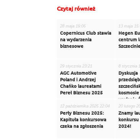
Czytaj również
28 maja 19:06
13 maja 15
Copernicus Club stawia
Hegen Eu
na wydarzenia
centrum l
biznesowe
Szczecini
29 stycznia 23:21
8 stycznia 
AGC Automotive
Dyskusja
Poland i Andrzej
przedsięb
Chańko laureatami
szczecińs
Pereł Biznesu 2025
kosmosie
wydanie 
Biznesu
12 października 2025 22:04
20 lutego 2
Perły Biznesu 2025:
Znamy la
Kapituła konkursowa
konkursu 
czeka na zgłoszenia
2024!