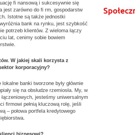
tuację fi nansową i sukcesywnie się
Społecz
a jest zarówno do fi rm, gospodarstw
ch. Istotne są także jednostki
 wyróżnia bank na rynku, jest szybkość
ie potrzeb klientów. Z wieloma łączy
ciu lat, cenimy sobie bowiem
rstwie.
tów. W jakiej skali korzysta z
sektor korporacyjny?
e lokalne banki tworzone były głównie
upiały się na obsłudze rzemiosła. My, w
w łączeniowych, jesteśmy uniwersalnym
i firmowi pełnią kluczową rolę, jeśli
wą – połowa portfela kredytowego
iębiorstwa.
klienci biznesowi?