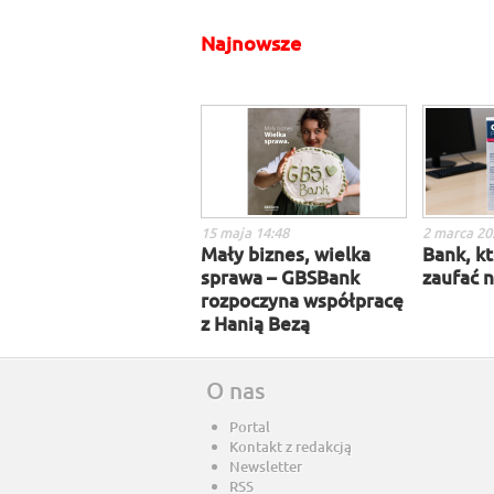
Najnowsze
15 maja 14:48
2 marca 20
Mały biznes, wielka
Bank, k
sprawa – GBSBank
zaufać n
rozpoczyna współpracę
z Hanią Bezą
O nas
Portal
Kontakt z redakcją
Newsletter
RSS