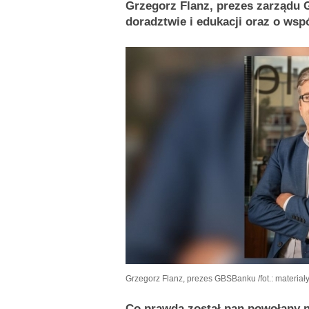
Grzegorz Flanz, prezes zarządu 
doradztwie i edukacji oraz o ws
Grzegorz Flanz, prezes GBSBanku
/fot.: materi
Co prawda został pan powołany 