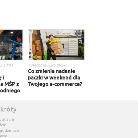
5 10:03
1 sierpnia 2025 09:56
Co zmienia nadanie
 i
paczki w weekend dla
la MŚP z
Twojego e-commerce?
hodniego
skróty
ormacje
dzie
 godzinach
erie