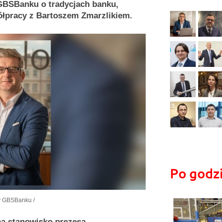
GBSBanku o tradycjach banku,
półpracy z Bartoszem Zmarzlikiem.
Po godz
ały GBSBanku /
na stanowisko prezesa