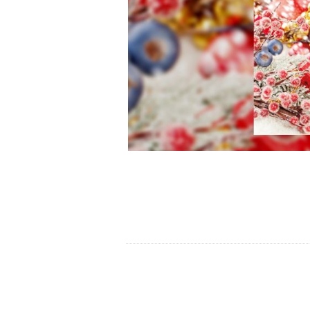
do góry
drukuj
cofnij