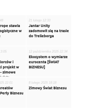
:48
21 lutego 12:33
rope stawia
Jantar Unity
ogistyczne w
zadomowił się na trasie
e
do Trelleborga
13:05
12 października 2025 22:34
Ekosystem o wymiarze
iorców i
eurocenta [ŚWIAT
ki projekt w
BIZNESU]
 - zimowe
Świata
025 22:01
8 lutego 2025 18:18
ureatów
Zimowy Świat Biznesu
Perły Biznesu