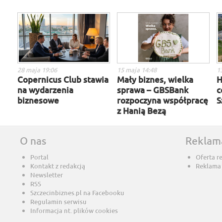
28 maja 19:06
15 maja 14:48
1
Copernicus Club stawia
Mały biznes, wielka
H
na wydarzenia
sprawa – GBSBank
c
biznesowe
rozpoczyna współpracę
S
z Hanią Bezą
O nas
Reklam
Portal
Oferta r
Kontakt z redakcją
Reklama
Newsletter
RSS
Szczecinbiznes.pl na Facebooku
Regulamin serwisu
Informacja nt. plików cookies