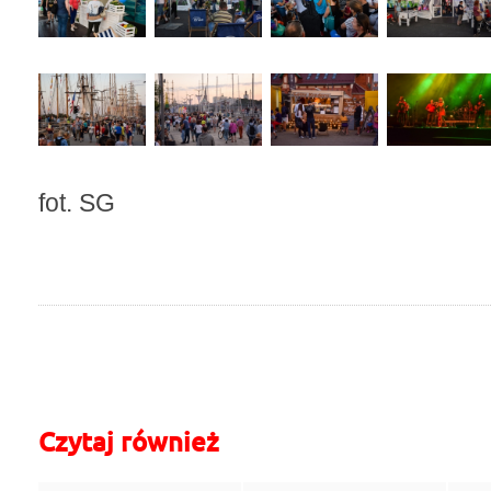
fot. SG
do góry
drukuj
cofnij
Czytaj również