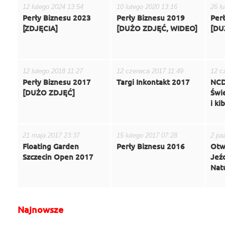
12 lutego 2024 13:54
10 lutego 2020 13:16
26 l
Perły Biznesu 2023
Perły Biznesu 2019
Per
[ZDJĘCIA]
[DUŻO ZDJĘĆ, WIDEO]
[DU
12 lutego 2018 11:27
12 czerwca 2017 11:49
12 c
Perły Biznesu 2017
Targi Inkontakt 2017
NCD
[DUŻO ZDJĘĆ]
Świ
i ki
21 maja 2017 23:37
15 lutego 2017 07:28
2 pa
Floating Garden
Perły Biznesu 2016
Otw
Szczecin Open 2017
Jeźd
Nat
Najnowsze