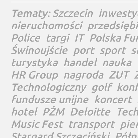
Tematy:
Szczecin
inwesty
nieruchomości
przedsięb
Police
targi
IT
Polska Fu
Świnoujście
port
sport
s
turystyka
handel
nauka
HR Group
nagroda
ZUT
Technologiczny
golf
konf
fundusze unijne
koncert
hotel
PŻM
Deloitte
Tec
Music Fest
transport
pie
Stargard Szczeciński
Półn