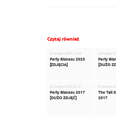
do góry
drukuj
cofnij
Czytaj również
12 lutego 2024 13:54
10 lutego 2
Perły Biznesu 2023
Perły Biz
[ZDJĘCIA]
[DUŻO ZD
12 lutego 2018 11:27
8 sierpnia 
Perły Biznesu 2017
The Tall 
[DUŻO ZDJĘĆ]
2017