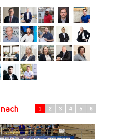
inach
1
2
3
4
5
6