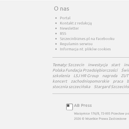
O nas
Portal
Kontakt z redakcją
Newsletter
RSS
Szczecinbiznes.pl na Facebooku
Regulamin serwisu
Informacja nt. plików cookies
Tematy:
Szczecin
inwestycja
start
in
Polska Fundacja Przedsiębiorczości
Świ
szkolenia
LSJ HR Group
nagroda
ZUT
koncert
zachodniopomorskie
praca
b
stocznia szczecińska
Stargard Szczecińs
AB Press
Warzymice 176/8, 72-005 Przecław
po
2026 © Wszelkie Prawa Zastrzeżone