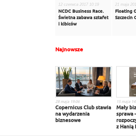
12 czerwca 2017 10:19
21 maja 20
NCDC Business Race.
Floating 
Świetna zabawa sztafet
Szczecin
i kibiców
Najnowsze
28 maja 19:06
15 maja 14
Copernicus Club stawia
Mały biz
na wydarzenia
sprawa 
biznesowe
rozpocz
z Hanią