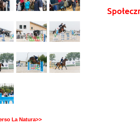
Społecz
Verso La Natura>>