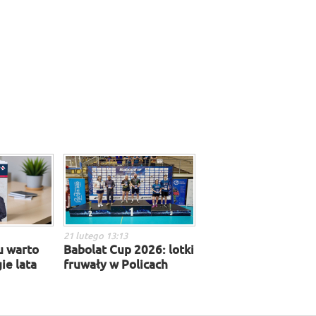
21 lutego 13:13
u warto
Babolat Cup 2026: lotki
ie lata
fruwały w Policach