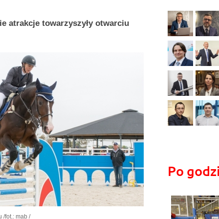
kie atrakcje towarzyszyły otwarciu
Po godz
ku
/fot.: mab /