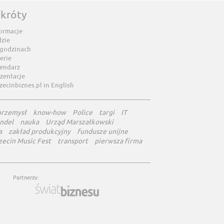
skróty
ormacje
dzie
 godzinach
erie
lendarz
zentacje
zecinbiznes.pl in English
przemysł
know-how
Police
targi
IT
ndel
nauka
Urząd Marszałkowski
a
zakład produkcyjny
fundusze unijne
zecin Music Fest
transport
pierwsza firma
Partnerzy: