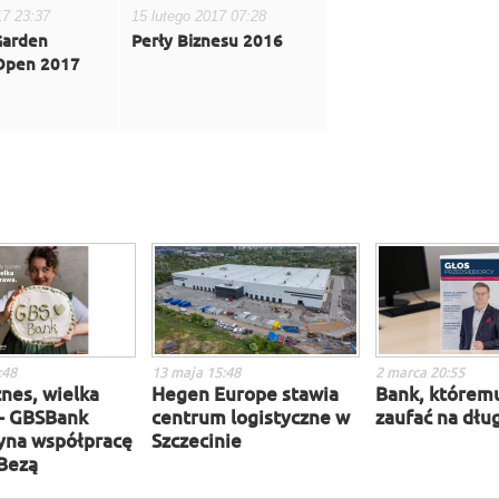
17 23:37
15 lutego 2017 07:28
Garden
Perły Biznesu 2016
 Open 2017
:48
13 maja 15:48
2 marca 20:55
nes, wielka
Hegen Europe stawia
Bank, którem
– GBSBank
centrum logistyczne w
zaufać na dług
yna współpracę
Szczecinie
 Bezą