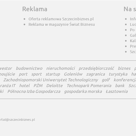
Reklama
Na 
Oferta reklamowa Szczecinbiznes.pl
Inf
Reklama w magazynie Świat Biznesu
Lu
Po
Gal
Ka
Pre
Szc
westor
budownictwo
nieruchomości
przedsiębiorczość
biznes
noujście
port
sport
startup
Goleniów
zagranica
turystyka
ha
Zachodniopomorski Uniwersytet Technologiczny
golf
konferencj
ranża IT
hotel
PŻM
Deloitte
Technopark Pomerania
bank
Szc
ki
Północna Izba Gospodarcza
gospodarka morska
Łasztownia
rtal@szczecinbiznes.pl