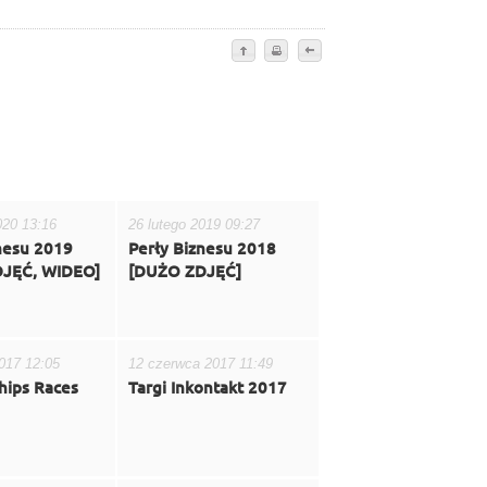
020 13:16
26 lutego 2019 09:27
nesu 2019
Perły Biznesu 2018
JĘĆ, WIDEO]
[DUŻO ZDJĘĆ]
2017 12:05
12 czerwca 2017 11:49
Ships Races
Targi Inkontakt 2017