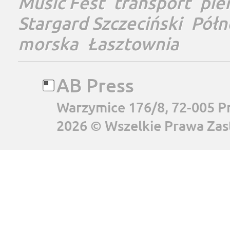
Music Fest
transport
pie
Stargard Szczeciński
Półn
morska
Łasztownia
AB Press
Warzymice 176/8, 72-005 P
2026 © Wszelkie Prawa Zas