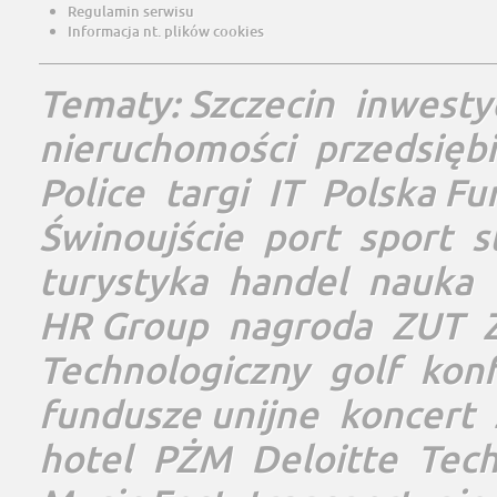
Regulamin serwisu
Informacja nt. plików cookies
Tematy:
Szczecin
inwesty
nieruchomości
przedsięb
Police
targi
IT
Polska Fu
Świnoujście
port
sport
s
turystyka
handel
nauka
HR Group
nagroda
ZUT
Technologiczny
golf
konf
fundusze unijne
koncert
hotel
PŻM
Deloitte
Tec