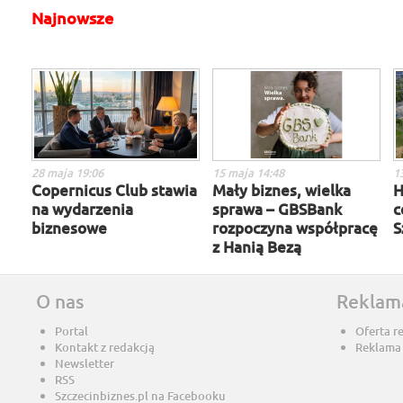
Najnowsze
28 maja 19:06
15 maja 14:48
1
Copernicus Club stawia
Mały biznes, wielka
H
na wydarzenia
sprawa – GBSBank
c
biznesowe
rozpoczyna współpracę
S
z Hanią Bezą
O nas
Reklam
Portal
Oferta r
Kontakt z redakcją
Reklama
Newsletter
RSS
Szczecinbiznes.pl na Facebooku