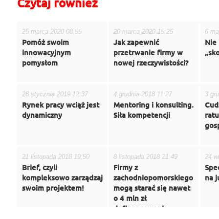
Czytaj również
25 marca 2020 08:55
20 marca 2020 15:25
6 ma
Pomóż swoim
Jak zapewnić
Nie 
innowacyjnym
przetrwanie firmy w
„sk
pomysłom
nowej rzeczywistości?
28 stycznia 2019 12:37
4 grudnia 2018 11:27
3 gr
Rynek pracy wciąż jest
Mentoring i konsulting.
Cud
dynamiczny
Siła kompetencji
rat
gos
21 listopada 2018 19:50
8 listopada 2018 21:49
24 w
Brief, czyli
Firmy z
Spec
kompleksowo zarządzaj
zachodniopomorskiego
na j
swoim projektem!
mogą starać się nawet
o 4 mln zł
dofinansowania