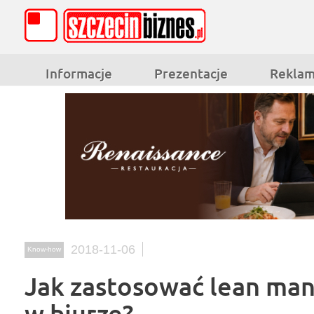
Informacje
Prezentacje
Rekla
2018-11-06
Know-how
Jak zastosować lean m
w biurze?