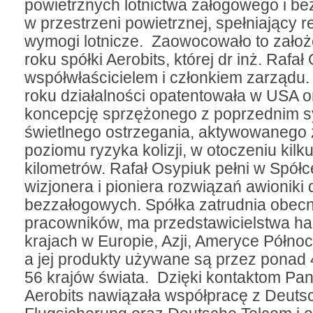
powietrznych lotnictwa załogowego i b
w przestrzeni powietrznej, spełniający r
wymogi lotnicze. Zaowocowało to zało
roku spółki Aerobits, której dr inż. Rafał
współwłaścicielem i członkiem zarządu.
roku działalności opatentowała w USA 
koncepcję sprzężonego z poprzednim 
świetlnego ostrzegania, aktywowanego 
poziomu ryzyka kolizji, w otoczeniu kilk
kilometrów. Rafał Osypiuk pełni w Spółc
wizjonera i pioniera rozwiązań awioniki 
bezzałogowych. Spółka zatrudnia obecn
pracowników, ma przedstawicielstwa h
krajach w Europie, Azji, Ameryce Północne
a jej produkty używane są przez ponad 
56 krajów świata. Dzięki kontaktom Pan
Aerobits nawiązała współpracę z Deuts