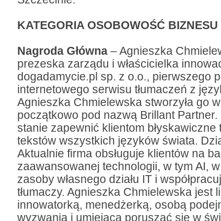
KATEGORIA OSOBOWOŚĆ BIZNESU
Nagroda Główna
– Agnieszka Chmiele
prezeska zarządu i właścicielka innowac
dogadamycie.pl sp. z o.o., pierwszego 
internetowego serwisu tłumaczeń z jęz
Agnieszka Chmielewska stworzyła go w 
początkowo pod nazwą Brillant Partner. 
stanie zapewnić klientom błyskawiczne
tekstów wszystkich języków świata. Dzia
Aktualnie firma obsługuje klientów na ba
zaawansowanej technologii, w tym AI, w
zasoby własnego działu IT i współpracu
tłumaczy. Agnieszka Chmielewska jest l
innowatorką, menedżerką, osobą podej
wyzwania i umiejącą poruszać się w świ