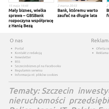
15 maja 14:48
2 marca 20:55
2
Mały biznes, wielka
Bank, któremu warto
B
sprawa – GBSBank
zaufać na długie lata
f
rozpoczyna współpracę
z Hanią Bezą
O nas
Reklam
Portal
Oferta r
Kontakt z redakcją
Reklama
Newsletter
RSS
Szczecinbiznes.pl na Facebooku
Regulamin serwisu
Informacja nt. plików cookies
Tematy:
Szczecin
inwesty
nieruchomości
przedsięb