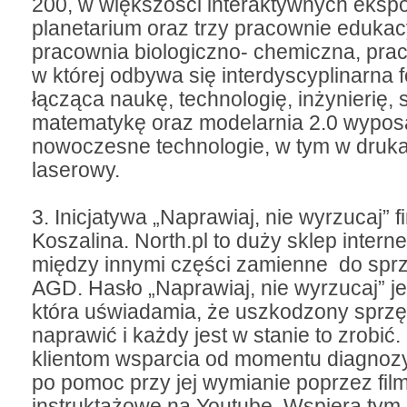
200, w większości interaktywnych eksp
planetarium oraz trzy pracownie edukacy
pracownia biologiczno- chemiczna, pr
w której odbywa się interdyscyplinarna 
łącząca naukę, technologię, inżynierię, s
matematykę oraz modelarnia 2.0 wypo
nowoczesne technologie, w tym w drukar
laserowy.
3. Inicjatywa „Naprawiaj, nie wyrzucaj” f
Koszalina. North.pl to duży sklep intern
między innymi części zamienne do sprz
AGD. Hasło „Naprawiaj, nie wyrzucaj” jes
która uświadamia, że uszkodzony sprzęt
naprawić i każdy jest w stanie to zrobić.
klientom wsparcia od momentu diagnoz
po pomoc przy jej wymianie poprzez fil
instruktażowe na Youtube. Wspiera ty