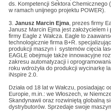
ds. Kompetencji Sektora Chemicznego 
w ramach unijnego projektu POWER).
3.
Janusz Marcin Ejma
, prezes firmy E
Janusz Marcin Ejma jest założycielem 
firmy Eagle z Wałcza. Eagle to zaawan
technologicznie firma B+R. specjalizują
produkcji maszyn i systemów cięcia lase
EAGLE obejmuje także innowacyjne roz
zakresu automatyzacji i oprogramowan
roku wdrożyła do produkcji wycinarkę l
iNspire 2.0.
Działa od 18 lat w Wałczu, posiadając od
Europie, m.in.: we Włoszech, w Niemcz
Skandynawii oraz rozwiniętą globalną s
dystrybutorów. Sprzedaje swoje maszyn