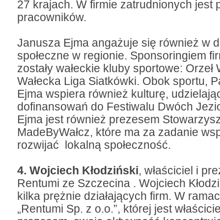
27 krajach. W firmie zatrudnionych jest
pracowników.
Janusza Ejma angażuje się również w d
społeczne w regionie. Sponsoringiem fi
zostały wałeckie kluby sportowe: Orzeł 
Wałecka Liga Siatkówki. Obok sportu, 
Ejma wspiera również kulturę, udzielając
dofinansowań do Festiwalu Dwóch Jezi
Ejma jest również prezesem Stowarzys
MadeByWałcz, które ma za zadanie wspi
rozwijać lokalną społeczność.
4.
Wojciech Kłodziński
, właściciel i pr
Rentumi ze Szczecina . Wojciech Kłodzi
kilka prężnie działających firm. W rama
„Rentumi Sp. z o.o.”, której jest właścici