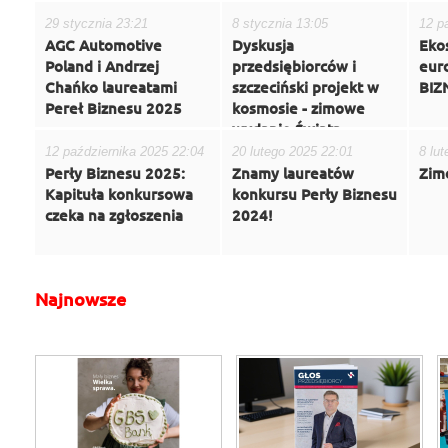
29 stycznia 23:21
8 stycznia 13:05
12 p
AGC Automotive
Dyskusja
Eko
Poland i Andrzej
przedsiębiorców i
eur
Chańko laureatami
szczeciński projekt w
BIZ
Pereł Biznesu 2025
kosmosie - zimowe
wydanie Świata
Biznesu
12 października 2025 22:04
20 lutego 2025 22:01
8 lu
Perły Biznesu 2025:
Znamy laureatów
Zim
Kapituła konkursowa
konkursu Perły Biznesu
czeka na zgłoszenia
2024!
Najnowsze