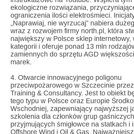
ekologiczne rozwiązania, przyczyniając
ograniczenia ilości elektrośmieci. Inicja
„Naprawiaj, nie wyrzucaj” nabiera duże
wraz z rozwojem firmy north.pl, która st
największy w Polsce sklep internetowy, 
kategorii i oferuje ponad 13 mln rodzajó
zamiennych do sprzętu AGD większośc
marek.
4. Otwarcie innowacyjnego poligonu
przeciwpożarowego w Szczecinie przez
Training & Consultancy. Jest to obiekt 
tego typu w Polsce oraz Europie Środk
Wschodniej, zapewniający najwyższej j
szkolenia dla członków grup gaśniczyc
przyjmujących śmigłowce na statkach i i
Offshore Wind i Oil & Gas. Najważniej