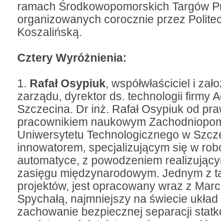
ramach Środkowopomorskich Targów P
organizowanych corocznie przez Polite
Koszalińską.
Cztery Wyróżnienia:
1.
Rafał Osypiuk
, współwłaściciel i zał
zarządu, dyrektor ds. technologii firmy A
Szczecina. Dr inż. Rafał Osypiuk od praw
pracownikiem naukowym Zachodniopom
Uniwersytetu Technologicznego w Szcze
innowatorem, specjalizującym się w robo
automatyce, z powodzeniem realizujący
zasięgu międzynarodowym. Jednym z t
projektów, jest opracowany wraz z Mar
Spychałą, najmniejszy na świecie układ
zachowanie bezpiecznej separacji stat