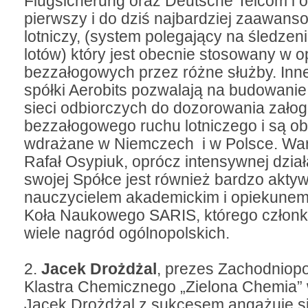
Flugsicherung oraz Deutsche Telcom i 
pierwszy i do dziś najbardziej zaawans
lotniczy, (system polegający na śledzen
lotów) który jest obecnie stosowany w 
bezzałogowych przez różne służby. Inn
spółki Aerobits pozwalają na budowani
sieci odbiorczych do dozorowania zało
bezzałogowego ruchu lotniczego i są o
wdrażane w Niemczech i w Polsce. War
Rafał Osypiuk, oprócz intensywnej dział
swojej Spółce jest również bardzo akt
nauczycielem akademickim i opiekunem
Koła Naukowego SARIS, którego członk
wiele nagród ogólnopolskich.
2.
Jacek Drożdżal
, prezes Zachodniop
Klastra Chemicznego „Zielona Chemia” 
Jacek Drożdżal z sukcesem angażuje si