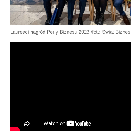
Laureaci nagród Perły Biznesu 2023
/fot.: Świat Biznes