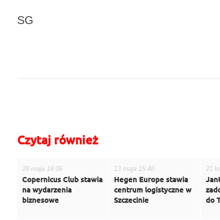
SG
do góry
drukuj
cofnij
Czytaj również
28 maja 19:06
13 maja 15:48
21 l
Copernicus Club stawia
Hegen Europe stawia
Jant
na wydarzenia
centrum logistyczne w
zado
biznesowe
Szczecinie
do 