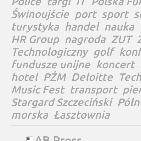
Police
targi
IT
Polska Fu
Świnoujście
port
sport
s
turystyka
handel
nauka
HR Group
nagroda
ZUT
Technologiczny
golf
konf
fundusze unijne
koncert
hotel
PŻM
Deloitte
Tec
Music Fest
transport
pie
Stargard Szczeciński
Półn
morska
Łasztownia
AB Press