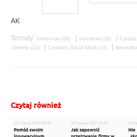
AK
Tematy:
|
|
know-how
(80)
szkolenie
(26)
Fundus
|
|
Jeremie
(13)
Czwartki Social Media
(4)
decorati
do góry
drukuj
cofnij
Czytaj również
25 marca 2020 08:55
20 marca 2020 15:25
6 ma
Pomóż swoim
Jak zapewnić
Nie 
innowacyjnym
przetrwanie firmy w
„sk