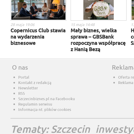
28 maja 19:06
15 maja 14:48
1
Copernicus Club stawia
Mały biznes, wielka
H
na wydarzenia
sprawa – GBSBank
c
biznesowe
rozpoczyna współpracę
S
z Hanią Bezą
O nas
Reklam
Portal
Oferta r
Kontakt z redakcją
Reklama
Newsletter
RSS
Szczecinbiznes.pl na Facebooku
Regulamin serwisu
Informacja nt. plików cookies
Tematy:
Szczecin
inwesty