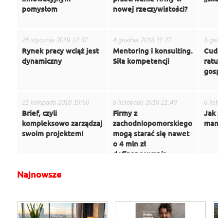
pomysłom
nowej rzeczywistości?
28 stycznia 2019 12:37
4 grudnia 2018 11:27
3 gr
Rynek pracy wciąż jest
Mentoring i konsulting.
Cud
dynamiczny
Siła kompetencji
rat
gos
21 listopada 2018 19:50
8 listopada 2018 21:49
6 li
Brief, czyli
Firmy z
Jak
kompleksowo zarządzaj
zachodniopomorskiego
man
swoim projektem!
mogą starać się nawet
o 4 mln zł
dofinansowania
Najnowsze