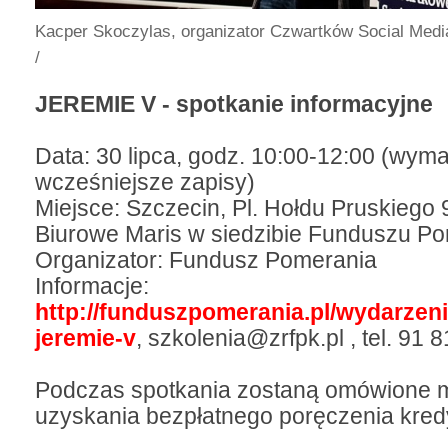
Kacper Skoczylas, organizator Czwartków Social Med
/
JEREMIE V - spotkanie informacyjne
Data: 30 lipca, godz. 10:00-12:00 (wym
wcześniejsze zapisy)
Miejsce: Szczecin, Pl. Hołdu Pruskiego
Biurowe Maris w siedzibie Funduszu P
Organizator: Fundusz Pomerania
Informacje:
http://funduszpomerania.pl/wydarzeni
jeremie-v
, szkolenia@zrfpk.pl , tel. 91 
Podczas spotkania zostaną omówione m
uzyskania bezpłatnego poręczenia kred