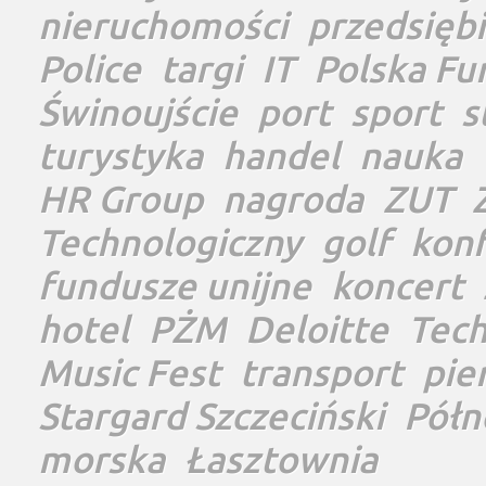
nieruchomości
przedsięb
Police
targi
IT
Polska Fu
Świnoujście
port
sport
s
turystyka
handel
nauka
HR Group
nagroda
ZUT
Technologiczny
golf
konf
fundusze unijne
koncert
hotel
PŻM
Deloitte
Tec
Music Fest
transport
pie
Stargard Szczeciński
Półn
morska
Łasztownia