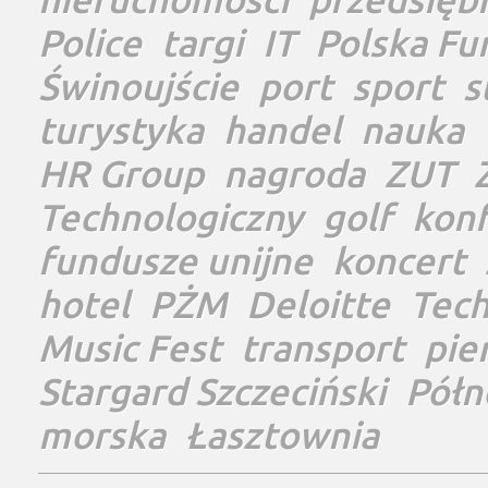
Police
targi
IT
Polska Fu
Świnoujście
port
sport
s
turystyka
handel
nauka
HR Group
nagroda
ZUT
Technologiczny
golf
konf
fundusze unijne
koncert
hotel
PŻM
Deloitte
Tec
Music Fest
transport
pie
Stargard Szczeciński
Półn
morska
Łasztownia