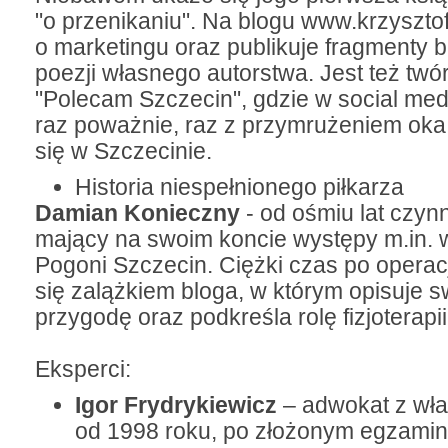
"o przenikaniu". Na blogu www.krzysztof
o marketingu oraz publikuje fragmenty be
poezji własnego autorstwa. Jest też twó
"Polecam Szczecin", gdzie w social me
raz poważnie, raz z przymrużeniem oka 
się w Szczecinie.
Historia niespełnionego piłkarza
Damian Konieczny
- od ośmiu lat czynn
mający na swoim koncie występy m.in.
Pogoni Szczecin. Ciężki czas po operacj
się zalążkiem bloga, w którym opisuje s
przygodę oraz podkreśla rolę fizjoterapii
Eksperci:
Igor Frydrykiewicz
– adwokat z wła
od 1998 roku, po złożonym egzamin