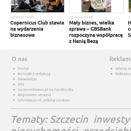
28 maja 19:06
15 maja 14:48
1
Copernicus Club stawia
Mały biznes, wielka
H
na wydarzenia
sprawa – GBSBank
c
biznesowe
rozpoczyna współpracę
S
z Hanią Bezą
O nas
Reklam
Portal
Oferta r
Kontakt z redakcją
Reklama
Newsletter
RSS
Szczecinbiznes.pl na Facebooku
Regulamin serwisu
Informacja nt. plików cookies
Tematy:
Szczecin
inwesty
nieruchomości
przedsięb