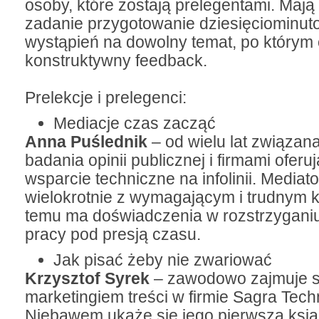
osoby, które zostają prelegentami. Mają
zadanie przygotowanie dziesięciominu
wystąpień na dowolny temat, po którym
konstruktywny feedback.
Prelekcje i prelegenci:
Mediacje czas zacząć
Anna Puślednik
– od wielu lat związan
badania opinii publicznej i firmami oferu
wsparcie techniczne na infolinii. Mediat
wielokrotnie z wymagającym i trudnym k
temu ma doświadczenia w rozstrzyganiu 
pracy pod presją czasu.
Jak pisać żeby nie zwariować
Krzysztof Syrek
– zawodowo zajmuje s
marketingiem treści w firmie Sagra Tech
Niebawem ukaże się jego pierwsza ksi