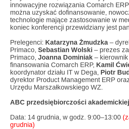
innowacyjne rozwiązania Comarch ERP 
można uzyskać dofinansowanie, nowo
technologie mające zastosowanie w me
koniec konferencji przewidziany jest pa
Prelegenci:
Katarzyna Żmudzka
– dyre
Primaco,
Sebastian Wolski
– prezes z
Primaco,
Joanna Dominiak
– kierownik
finansowania Comarch ERP,
Kamil Ćwi
koordynator działu IT w Dega,
Piotr Bu
dyrektor Product Management ERP oraz
Urzędu Marszałkowskiego WZ.
ABC przedsiębiorczości akademickie
Data: 14 grudnia, w godz. 9:00–13:00
(z
grudnia)