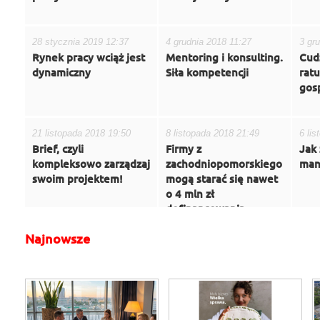
28 stycznia 2019 12:37
4 grudnia 2018 11:27
3 gr
Rynek pracy wciąż jest
Mentoring i konsulting.
Cud
dynamiczny
Siła kompetencji
rat
gos
21 listopada 2018 19:50
8 listopada 2018 21:49
6 li
Brief, czyli
Firmy z
Jak
kompleksowo zarządzaj
zachodniopomorskiego
man
swoim projektem!
mogą starać się nawet
o 4 mln zł
dofinansowania
Najnowsze