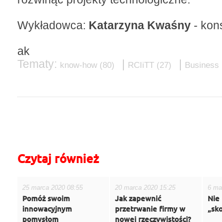
Wykładowca:
Katarzyna Kwaśny
- kon
ak
Tematy:
|
|
know-how
(80)
RCIiTT
(27)
Business 
do góry
drukuj
cofnij
Czytaj również
25 marca 2020 08:55
20 marca 2020 15:25
6 ma
Pomóż swoim
Jak zapewnić
Nie 
innowacyjnym
przetrwanie firmy w
„sk
pomysłom
nowej rzeczywistości?