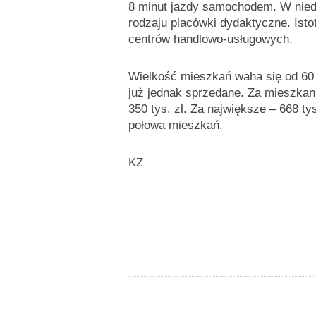
8 minut jazdy samochodem. W niedal
rodzaju placówki dydaktyczne. Isto
centrów handlowo-usługowych.
Wielkość mieszkań waha się od 60 
już jednak sprzedane. Za mieszkan
350 tys. zł. Za największe – 668 t
połowa mieszkań.
KZ
do góry
drukuj
cofnij