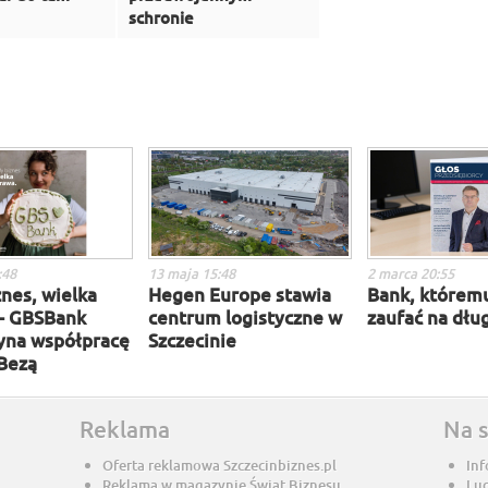
schronie
:48
13 maja 15:48
2 marca 20:55
nes, wielka
Hegen Europe stawia
Bank, którem
– GBSBank
centrum logistyczne w
zaufać na dług
yna współpracę
Szczecinie
 Bezą
Reklama
Na 
Oferta reklamowa Szczecinbiznes.pl
Inf
Reklama w magazynie Świat Biznesu
Lu