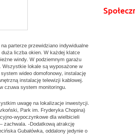
Społecz
 na parterze przewidziano indywidualne
 duża liczba okien. W każdej klatce
bieżne windy. W podziemnym garażu
h. Wszystkie lokale są wyposażone w
 system wideo domofonowy, instalację
ętrzną instalację telewizji kablowej.
 czuwa system monitoringu.
stkim uwagę na lokalizacje inwestycji.
Arkoński, Park im. Fryderyka Chopina)
yjno-wypoczynkowe dla wielbicieli
– zachwala. -Dodatkową atrakcję
cińska Gubałówka, oddalony jedynie o