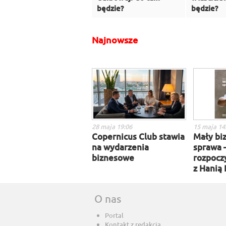
będzie?
będzie?
Najnowsze
28 maja 19:06
15 maja 14
Copernicus Club stawia
Mały biz
na wydarzenia
sprawa 
biznesowe
rozpocz
z Hanią
O nas
Portal
Kontakt z redakcją