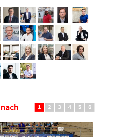
inach
1
2
3
4
5
6