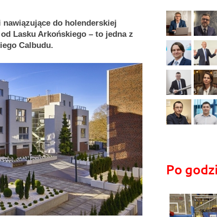
i nawiązujące do holenderskiej
 od Lasku Arkońskiego – to jedna z
iego Calbudu.
Po godz