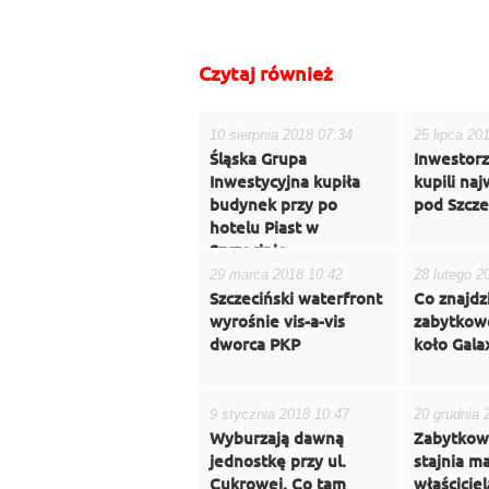
Czytaj również
10 sierpnia 2018 07:34
25 lipca 20
Śląska Grupa
Inwestorz
Inwestycyjna kupiła
kupili na
budynek przy po
pod Szcz
hotelu Piast w
Szczecinie.
29 marca 2018 10:42
28 lutego 2
Szczeciński waterfront
Co znajdz
wyrośnie vis-a-vis
zabytkow
dworca PKP
koło Gala
9 stycznia 2018 10:47
20 grudnia 
Wyburzają dawną
Zabytkow
jednostkę przy ul.
stajnia 
Cukrowej. Co tam
właścicie