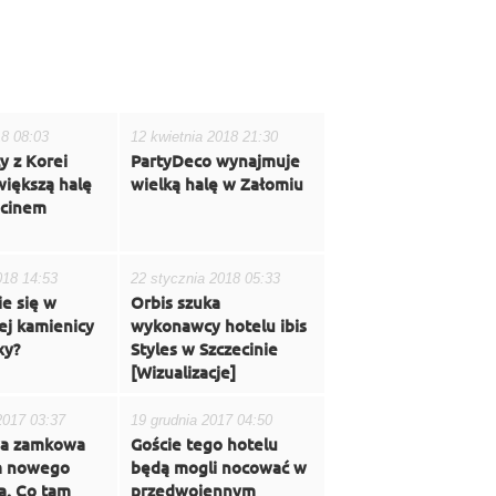
18 08:03
12 kwietnia 2018 21:30
y z Korei
PartyDeco wynajmuje
jwiększą halę
wielką halę w Załomiu
ecinem
018 14:53
22 stycznia 2018 05:33
ie się w
Orbis szuka
ej kamienicy
wykonawcy hotelu ibis
xy?
Styles w Szczecinie
[Wizualizacje]
2017 03:37
19 grudnia 2017 04:50
a zamkowa
Goście tego hotelu
ma nowego
będą mogli nocować w
la. Co tam
przedwojennym