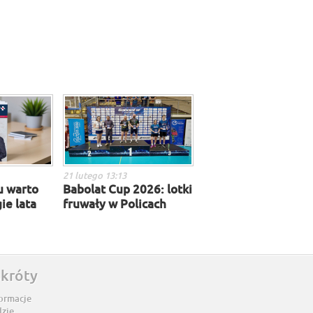
21 lutego 13:13
u warto
Babolat Cup 2026: lotki
ie lata
fruwały w Policach
skróty
ormacje
dzie