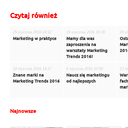
Czytaj również
25 stycznia 2016 14:52
19 stycznia 2016 19:38
20 s
Marketing w praktyce
Mamy dla was
Osta
zaproszenia na
Mar
warsztaty Marketing
201
Trends 2016!
18 stycznia 2016 14:27
8 stycznia 2016 10:58
13 s
Znane marki na
Naucz się marketingu
War
Marketing Trends 2016
od najlepszych
fac
mar
Najnowsze