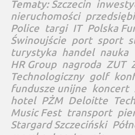
Tematy:
Szczecin
inwesty
nieruchomości
przedsięb
Police
targi
IT
Polska Fu
Świnoujście
port
sport
s
turystyka
handel
nauka
HR Group
nagroda
ZUT
Technologiczny
golf
konf
fundusze unijne
koncert
hotel
PŻM
Deloitte
Tec
Music Fest
transport
pie
Stargard Szczeciński
Półn