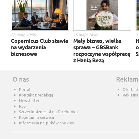
28 maja 19:06
15 maja 14:48
1
Copernicus Club stawia
Mały biznes, wielka
H
na wydarzenia
sprawa – GBSBank
c
biznesowe
rozpoczyna współpracę
S
z Hanią Bezą
O nas
Reklam
Portal
Oferta r
Kontakt z redakcją
Reklama
Newsletter
RSS
Szczecinbiznes.pl na Facebooku
Regulamin serwisu
Informacja nt. plików cookies