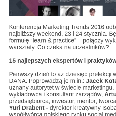
Konferencja Marketing Trends 2016 odb
najbliższy weekend, 23 i 24 stycznia. B
formułę “learn & practice” – połączy wyk
warsztaty. Co czeka na uczestników?
15 najlepszych ekspertów i praktykó
Pierwszy dzień to aż dziesięć prelekcji 
DANA. Poprowadzą je m.in.:
Jacek Kot
uznany autorytet w świecie marketingu,
wykładowca i konsultant zarządów,
Art
przedsiębiorca, inwestor, mentor, twórc
Yuri Drabent
- dyrektor kreatywny Isoba
współtwórca polskiego rynku social med