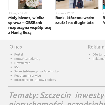
15 maja 14:48
2 marca 20:55
2
Mały biznes, wielka
Bank, któremu warto
B
sprawa – GBSBank
zaufać na długie lata
f
rozpoczyna współpracę
z Hanią Bezą
O nas
Reklam
Portal
Oferta r
Kontakt z redakcją
Reklama
Newsletter
RSS
Szczecinbiznes.pl na Facebooku
Regulamin serwisu
Informacja nt. plików cookies
Tematy:
Szczecin
inwesty
nieruchomości
przedsięb