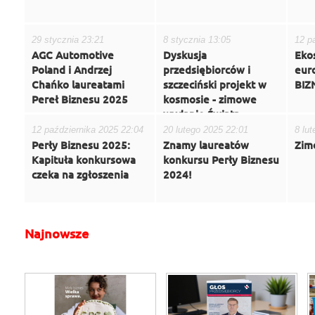
29 stycznia 23:21
8 stycznia 13:05
12 p
AGC Automotive
Dyskusja
Eko
Poland i Andrzej
przedsiębiorców i
eur
Chańko laureatami
szczeciński projekt w
BIZ
Pereł Biznesu 2025
kosmosie - zimowe
wydanie Świata
Biznesu
12 października 2025 22:04
20 lutego 2025 22:01
8 lu
Perły Biznesu 2025:
Znamy laureatów
Zim
Kapituła konkursowa
konkursu Perły Biznesu
czeka na zgłoszenia
2024!
Najnowsze