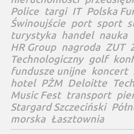
Police
targi
IT
Polska Fu
Świnoujście
port
sport
s
turystyka
handel
nauka
HR Group
nagroda
ZUT
Technologiczny
golf
konf
fundusze unijne
koncert
hotel
PŻM
Deloitte
Tec
Music Fest
transport
pie
Stargard Szczeciński
Półn
morska
Łasztownia