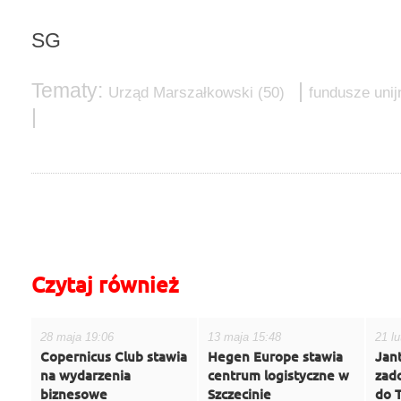
SG
Tematy:
|
Urząd Marszałkowski
(50)
fundusze unij
|
do góry
drukuj
cofnij
Czytaj również
28 maja 19:06
13 maja 15:48
21 l
Copernicus Club stawia
Hegen Europe stawia
Jant
na wydarzenia
centrum logistyczne w
zado
biznesowe
Szczecinie
do 