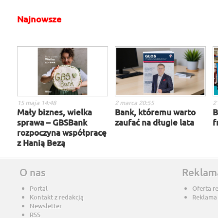
Najnowsze
15 maja 14:48
2 marca 20:55
2
Mały biznes, wielka
Bank, któremu warto
B
sprawa – GBSBank
zaufać na długie lata
f
rozpoczyna współpracę
z Hanią Bezą
O nas
Reklam
Portal
Oferta r
Kontakt z redakcją
Reklama
Newsletter
RSS