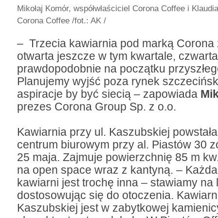
Mikołaj Komór, współwłaściciel Corona Coffee i Klaudia
Corona Coffee
/fot.: AK /
– Trzecia kawiarnia pod marką Corona 
otwarta jeszcze w tym kwartale, czwarta
prawdopodobnie na początku przyszłeg
Planujemy wyjść poza rynek szczecińs
aspiracje by być siecią – zapowiada
Mi
prezes Corona Group Sp. z o.o.
Kawiarnia przy ul. Kaszubskiej powstał
centrum biurowym przy al. Piastów 30 z
25 maja. Zajmuje powierzchnię 85 m kw. 
na open space wraz z kantyną. – Każda
kawiarni jest trochę inna – stawiamy na
dostosowując się do otoczenia. Kawiarni
Kaszubskiej jest w zabytkowej kamienicy 