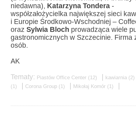
niedawna),
Katarzyna Tondera
-
współzałożycielka największej sieci kaw
i Europie Środkowo-Wschodniej – Coff
oraz
Sylwia Bloch
prowadząca wiele p
gastronomicznych w Szczecinie. Firma 
osób.
AK
Tematy:
|
Piastów Office Center
(12)
kawiarnia
(2
|
|
|
(1)
Corona Group
(1)
Mikołaj Komór
(1)
do góry
drukuj
cofnij