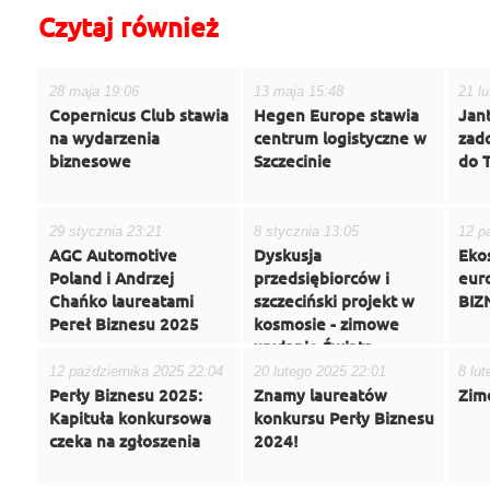
Czytaj również
28 maja 19:06
13 maja 15:48
21 l
Copernicus Club stawia
Hegen Europe stawia
Jant
na wydarzenia
centrum logistyczne w
zado
biznesowe
Szczecinie
do 
29 stycznia 23:21
8 stycznia 13:05
12 p
AGC Automotive
Dyskusja
Eko
Poland i Andrzej
przedsiębiorców i
eur
Chańko laureatami
szczeciński projekt w
BIZ
Pereł Biznesu 2025
kosmosie - zimowe
wydanie Świata
Biznesu
12 października 2025 22:04
20 lutego 2025 22:01
8 lu
Perły Biznesu 2025:
Znamy laureatów
Zim
Kapituła konkursowa
konkursu Perły Biznesu
czeka na zgłoszenia
2024!