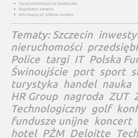
Szczecinbiznes.pl na Facebooku
Regulamin serwisu
Informacja nt. plików cookies
Tematy:
Szczecin
inwesty
nieruchomości
przedsięb
Police
targi
IT
Polska Fu
Świnoujście
port
sport
s
turystyka
handel
nauka
HR Group
nagroda
ZUT
Technologiczny
golf
konf
fundusze unijne
koncert
hotel
PŻM
Deloitte
Tec