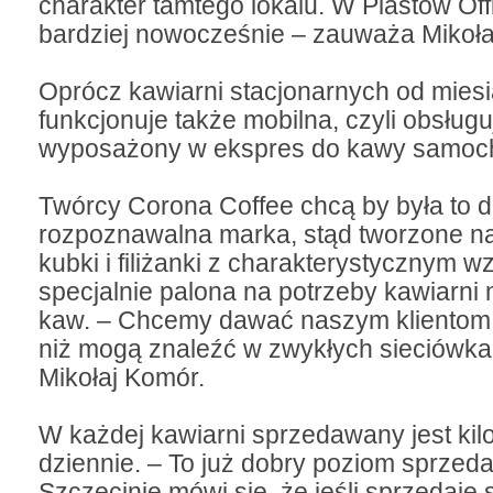
charakter tamtego lokalu. W Piastów Off
bardziej nowocześnie – zauważa Mikoł
Oprócz kawiarni stacjonarnych od mies
funkcjonuje także mobilna, czyli obsługu
wyposażony w ekspres do kawy samoch
Twórcy Corona Coffee chcą by była to 
rozpoznawalna marka, stąd tworzone n
kubki i filiżanki z charakterystycznym 
specjalnie palona na potrzeby kawiarni
kaw. – Chcemy dawać naszym klientom
niż mogą znaleźć w zwykłych sieciówk
Mikołaj Komór.
W każdej kawiarni sprzedawany jest ki
dziennie. – To już dobry poziom sprzed
Szczecinie mówi się, że jeśli sprzedaje 