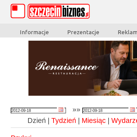
Informacje
Prezentacje
Rekla
»»
Dzień |
Tydzień
|
Miesiąc
|
Wydarz