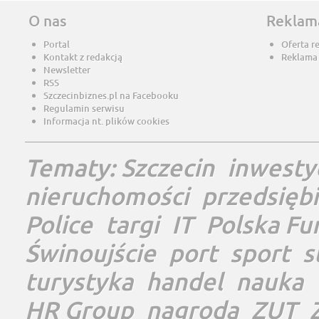
O nas
Reklam
Portal
Oferta r
Kontakt z redakcją
Reklama
Newsletter
RSS
Szczecinbiznes.pl na Facebooku
Regulamin serwisu
Informacja nt. plików cookies
Tematy:
Szczecin
inwesty
nieruchomości
przedsięb
Police
targi
IT
Polska Fu
Świnoujście
port
sport
s
turystyka
handel
nauka
HR Group
nagroda
ZUT