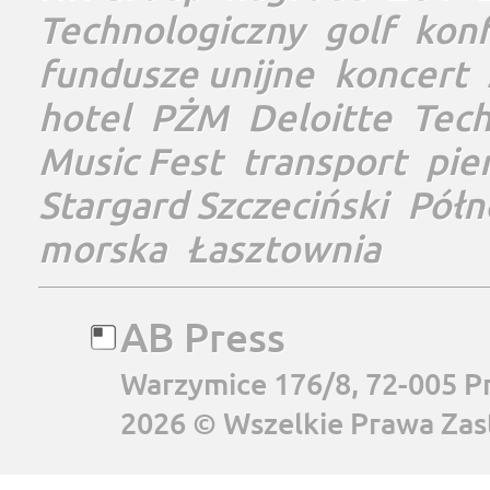
Technologiczny
golf
konf
fundusze unijne
koncert
hotel
PŻM
Deloitte
Tec
Music Fest
transport
pie
Stargard Szczeciński
Półn
morska
Łasztownia
AB Press
Warzymice 176/8, 72-005 P
2026 © Wszelkie Prawa Zas