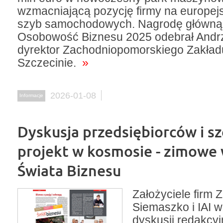
wzmacniającą pozycję firmy na europej
szyb samochodowych. Nagrodę główną 
Osobowość Biznesu 2025 odebrał Andr
dyrektor Zachodniopomorskiego Zakład
Szczecinie.
»
2026-01-08
Informacje
Dyskusja przedsiębiorców i sz
projekt w kosmosie - zimowe
Świata Biznesu
Założyciele firm 
Siemaszko i IAI wz
dyskusji redakcy