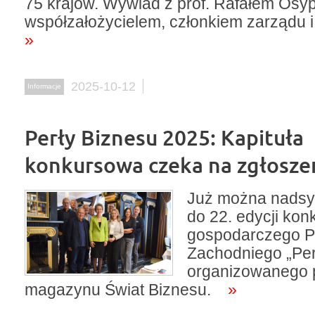
75 krajów. Wywiad z prof. Rafałem Osyp
współzałożycielem, członkiem zarządu i
»
2025-10-12
Informacje
Perły Biznesu 2025: Kapituła
konkursowa czeka na zgłosze
Już można nadsył
do 22. edycji kon
gospodarczego 
Zachodniego
„Pe
organizowanego 
magazynu Świat Biznesu.
»