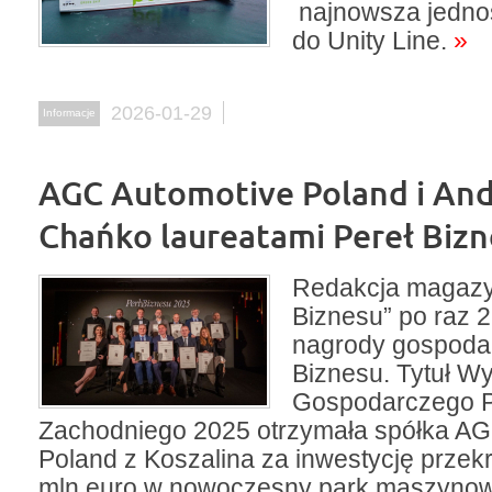
najnowsza jedno
do Unity Line.
»
2026-01-29
Informacje
AGC Automotive Poland i And
Chańko laureatami Pereł Biz
Redakcja magazy
Biznesu” po raz 2
nagrody gospoda
Biznesu. Tytuł W
Gospodarczego 
Zachodniego 2025 otrzymała spółka AG
Poland z Koszalina za inwestycję przek
mln euro w nowoczesny park maszynow