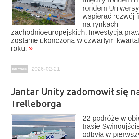
między rondem H
rondem Uniwersy
wspierać rozwój f
na rynkach
zachodnioeuropejskich. Inwestycja pr
zostanie ukończona w czwartym kwarta
roku.
»
2026-02-21
Informacje
Jantar Unity zadomowił się na
Trelleborga
22 podróże w obi
trasie Świnoujści
odbyła w pierwsz