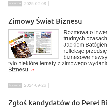
2025-02-08
Informacje
Zimowy Świat Biznesu
Rozmowa o inwe
trudnych czasach 
Jackiem Batógiem
refleksje przedsi
biznesowe newsy 
tylo niektóre tematy z zimowego wydani
Biznesu.
»
2024-09-26
Informacje
Zgłoś kandydatów do Pereł B