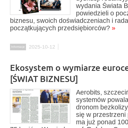
wydania Świata B
powiedzieli o po
biznesu, swoich doświadczeniach i rada
początkujących przedsiębiorców?
»
2025-10-12
Informacje
Ekosystem o wymiarze euroc
[ŚWIAT BIZNESU]
Aerobits, szczeci
systemów powala
dronom bezkolizy
się w przestrzeni
ma już ponad 100