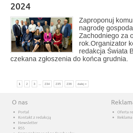
2024
Zaproponuj komu
nagrodę gospoda
Zachodniego za 
rok.Organizator 
redakcja Świata 
czekana zgłoszenia do końca grudnia.
1
2
3
...
234
235
236
dalej »
O nas
Reklam
Portal
Oferta r
Kontakt z redakcją
Reklama
Newsletter
RSS