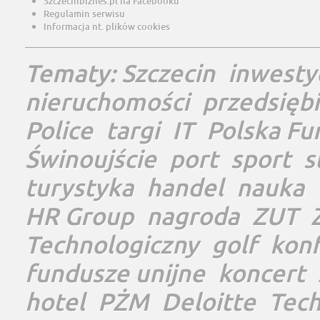
Szczecinbiznes.pl na Facebooku
Regulamin serwisu
Informacja nt. plików cookies
Tematy:
Szczecin
inwesty
nieruchomości
przedsięb
Police
targi
IT
Polska Fu
Świnoujście
port
sport
s
turystyka
handel
nauka
HR Group
nagroda
ZUT
Technologiczny
golf
konf
fundusze unijne
koncert
hotel
PŻM
Deloitte
Tec