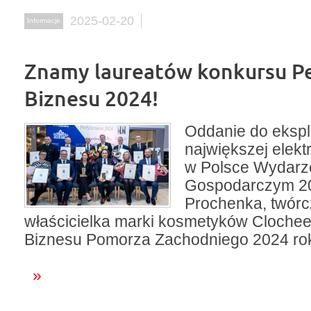
2025-02-20
Informacje
Znamy laureatów konkursu Pe
Biznesu 2024!
Oddanie do ekspl
największej elek
w Polsce Wydarz
Gospodarczym 20
Prochenka, twórcz
właścicielka marki kosmetyków Cloche
Biznesu Pomorza Zachodniego 2024 ro
»