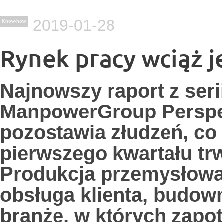
2019-01-28
Know-how
Rynek pracy wciąż 
Najnowszy raport z ser
ManpowerGroup Perspek
pozostawia złudzeń, co
pierwszego kwartału tr
Produkcja przemysłowa,
obsługa klienta, budown
branże, w których zapo