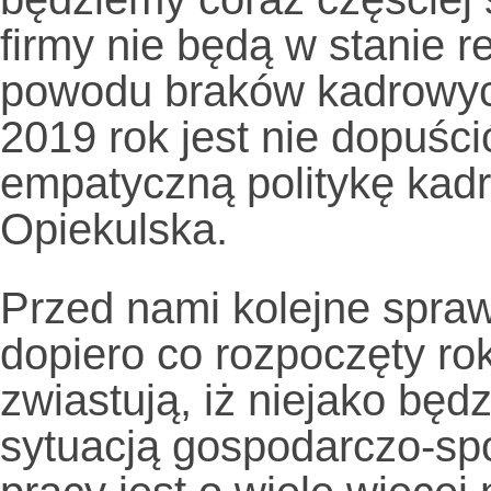
firmy nie będą w stanie 
powodu braków kadrowy
2019 rok jest nie dopuści
empatyczną politykę kad
Opiekulska.
Przed nami kolejne spraw
dopiero co rozpoczęty ro
zwiastują, iż niejako będ
sytuacją gospodarczo-sp