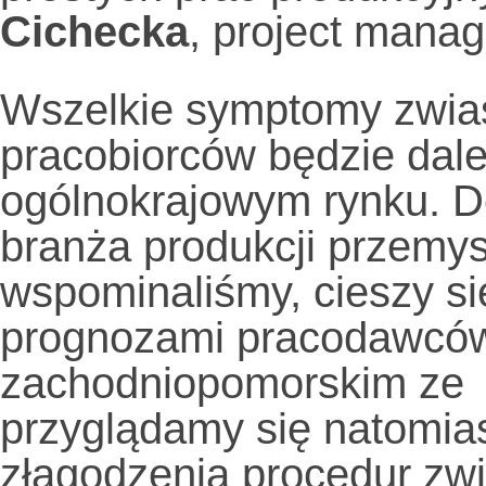
Cichecka
, project mana
Wszelkie symptomy zwiast
pracobiorców będzie dale
ogólnokrajowym rynku. 
branża produkcji przemysł
wspominaliśmy, cieszy si
prognozami pracodawcó
zachodniopomorskim ze
przyglądamy się natomia
złagodzenia procedur zw