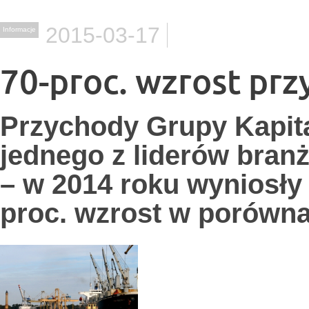
2015-03-17
Informacje
70-proc. wzrost pr
Przychody Grupy Kapita
jednego z liderów bran
– w 2014 roku wyniosły 
proc. wzrost w porówn