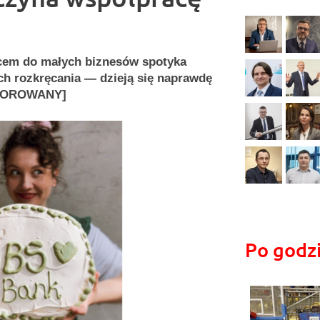
rcem do małych biznesów spotyka
h rozkręcania — dzieją się naprawdę
NSOROWANY]
Po godz