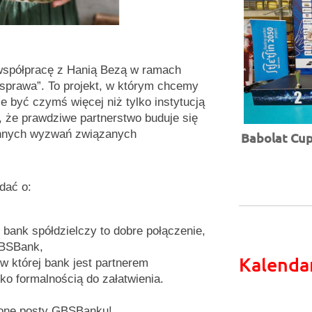
współpracę z Hanią Bezą w ramach
 sprawa”. To projekt, w którym chcemy
 być czymś więcej niż tylko instytucją
że prawdziwe partnerstwo buduje się
iennych wyzwań związanych
Babolat Cup 
dać o:
i bank spółdzielczy to dobre połączenie,
GBSBank,
Kalenda
w której bank jest partnerem
lko formalnością do załatwienia.
elone posty GBSBanku!