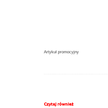
Artykuł promocyjny
do góry
drukuj
cofnij
Czytaj również