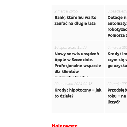
2 marca 20:55
3 październ
Bank, któremu warto
Dotacje n
zaufać na długie lata
automatyz
robotyzac
Pomorza 
10 lipca 2025 15:39
6 marca 20
Nowy serwis urządzeń
Kredyt in
Apple w Szczecinie.
czym się w
Profesjonalne wsparcie
go uzyska
dla klientów
indywidualnych i
biznesu
20 czerwca 2024 09:18
29 maja 20
Kredyt hipoteczny – jak
Przedsięb
to działa?
roku – na
liczyć?
Najnowsze