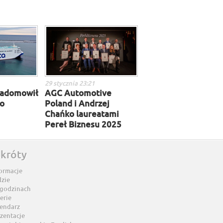
29 stycznia 23:21
 zadomowił
AGC Automotive
do
Poland i Andrzej
Chańko laureatami
Pereł Biznesu 2025
skróty
ormacje
dzie
 godzinach
erie
lendarz
zentacje