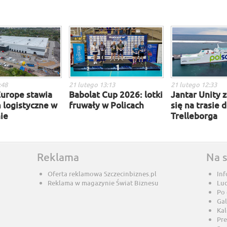
:48
21 lutego 13:13
21 lutego 12:33
urope stawia
Babolat Cup 2026: lotki
Jantar Unity
 logistyczne w
fruwały w Policach
się na trasie 
ie
Trelleborga
Reklama
Na 
Oferta reklamowa Szczecinbiznes.pl
Inf
Reklama w magazynie Świat Biznesu
Lu
Po
Gal
Ka
Pre