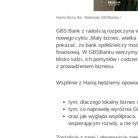
Hania Beza
/fot.: Materiały GBSBanku /
GBS Bank z radością rozpoczyna 
nowego cyklu „Mały biznes, wielka
pokazać, że bank spółdzielczy może
finansową. W GBSBanku wierzymy, 
blisko ludzi, ich pomysłów i codz
z prowadzeniem biznesu.
Wspólnie z Hanią będziemy opowia
tym, dlaczego lokalny biznes 
tym, co naprawdę wyróżnia 
oraz jak wygląda współpraca, 
wspierającym rozwój, a nie ty
Zostańcie z nami i obserwujcie zi