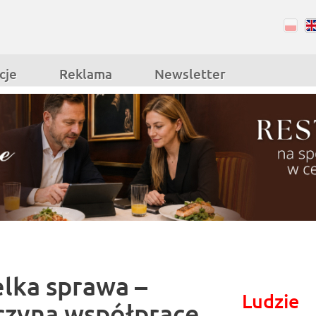
RSS
Facebook
cje
Reklama
Newsletter
elka sprawa –
Ludzie
zyna współpracę