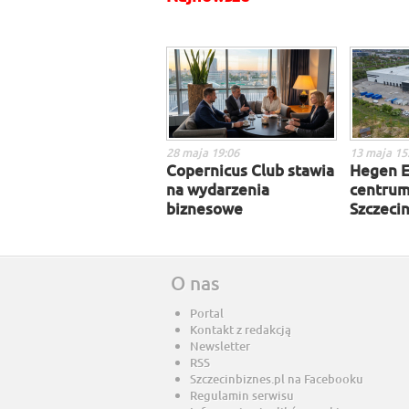
28 maja 19:06
13 maja 15
Copernicus Club stawia
Hegen E
na wydarzenia
centrum
biznesowe
Szczecin
O nas
Portal
Kontakt z redakcją
Newsletter
RSS
Szczecinbiznes.pl na Facebooku
Regulamin serwisu