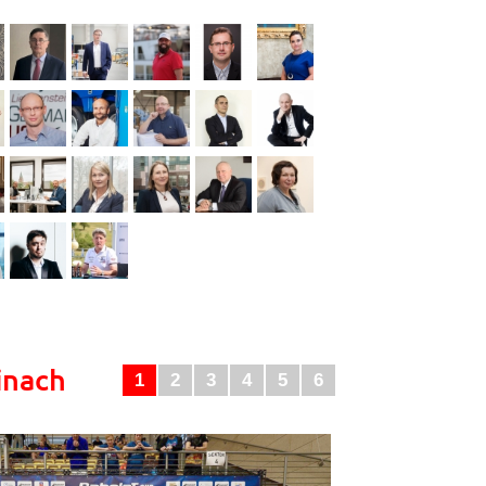
inach
1
2
3
4
5
6