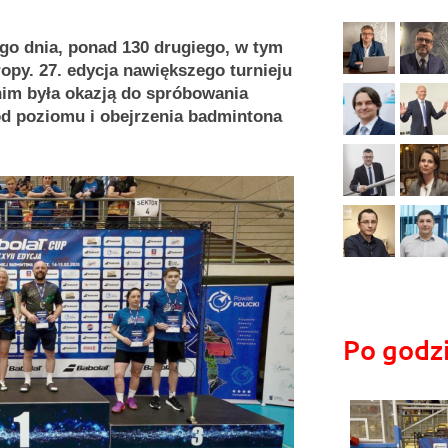
o dnia, ponad 130 drugiego, w tym
ropy. 27. edycja nawiększego turnieju
m była okazją do spróbowania
 od poziomu i obejrzenia badmintona
Po godz