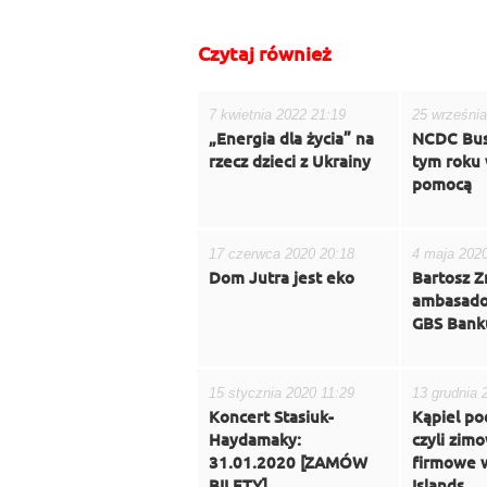
Czytaj również
7 kwietnia 2022 21:19
25 września
„Energia dla życia” na
NCDC Bus
rzecz dzieci z Ukrainy
tym roku w
pomocą
17 czerwca 2020 20:18
4 maja 202
Dom Jutra jest eko
Bartosz Z
ambasado
GBS Bank
15 stycznia 2020 11:29
13 grudnia 
Koncert Stasiuk-
Kąpiel po
Haydamaky:
czyli zim
31.01.2020 [ZAMÓW
firmowe w
BILETY]
Islands