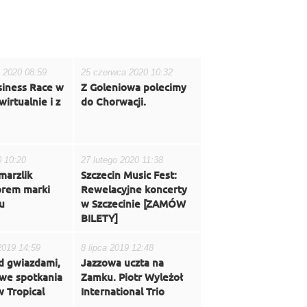
 2020 08:59
25 czerwca 2020 10:32
iness Race w
Z Goleniowa polecimy
irtualnie i z
do Chorwacji.
0 10:20
27 lutego 2020 11:38
marzlik
Szczecin Music Fest:
rem marki
Rewelacyjne koncerty
u
w Szczecinie [ZAMÓW
BILETY]
2019 14:59
8 lipca 2019 12:48
d gwiazdami,
Jazzowa uczta na
owe spotkania
Zamku. Piotr Wyleżoł
 Tropical
International Trio