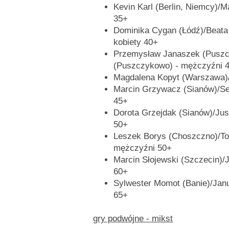
Kevin Karl (Berlin, Niemcy)/M
35+
Dominika Cygan (Łódź)/Beata 
kobiety 40+
Przemysław Janaszek (Puszc
(Puszczykowo) - mężczyźni 
Magdalena Kopyt (Warszawa)/
Marcin Grzywacz (Sianów)/Seb
45+
Dorota Grzejdak (Sianów)/Jus
50+
Leszek Borys (Choszczno)/To
mężczyźni 50+
Marcin Słojewski (Szczecin)/
60+
Sylwester Momot (Banie)/Jan
65+
gry podwójne - mikst