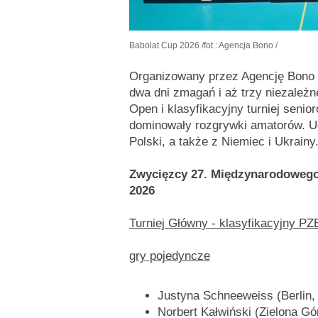
Babolat Cup 2026
/fot.: Agencja Bono /
Organizowany przez Agencję Bono i
dwa dni zmagań i aż trzy niezależne
Open i klasyfikacyjny turniej seni
dominowały rozgrywki amatorów. Ucz
Polski, a także z Niemiec i Ukrainy
Zwycięzcy 27. Międzynarodowego
2026
Turniej Główny - klasyfikacyjny PZ
gry pojedyncze
Justyna Schneeweiss (Berlin,
Norbert Kałwiński (Zielona G