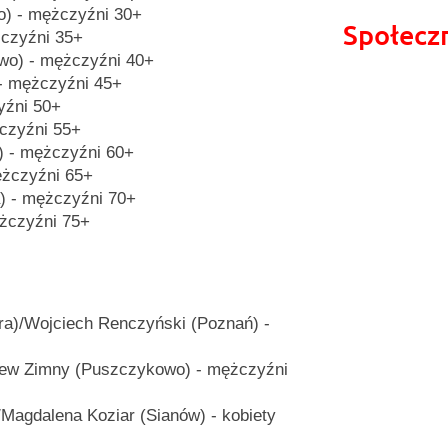
) - mężczyźni 30+
Społecz
żczyźni 35+
wo) - mężczyźni 40+
 - mężczyźni 45+
yźni 50+
czyźni 55+
) - mężczyźni 60+
ężczyźni 65+
) - mężczyźni 70+
ężczyźni 75+
óra)/Wojciech Renczyński (Poznań) -
iew Zimny (Puszczykowo) - mężczyźni
Magdalena Koziar (Sianów) - kobiety