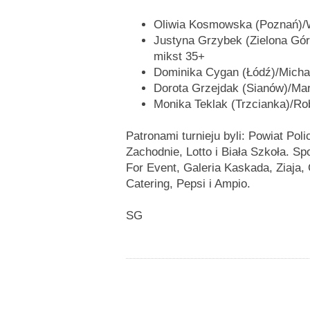
Oliwia Kosmowska (Poznań)/Wi
Justyna Grzybek (Zielona Gór
mikst 35+
Dominika Cygan (Łódź)/Michał
Dorota Grzejdak (Sianów)/Mar
Monika Teklak (Trzcianka)/Rob
Patronami turnieju byli: Powiat Pol
Zachodnie, Lotto i Biała Szkoła. Sp
For Event, Galeria Kaskada, Ziaja, 
Catering, Pepsi i Ampio.
SG
do góry
drukuj
cofnij