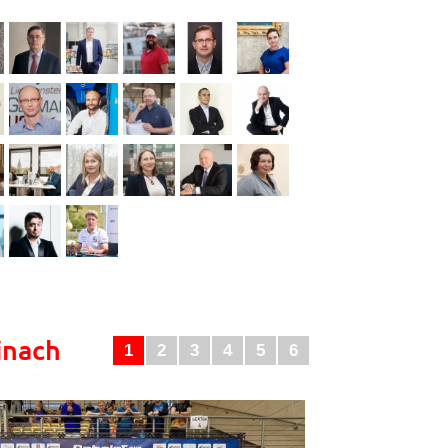
inach
1
2
3
4
5
6