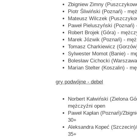
Zbigniew Zimny (Puszczykowo
Piotr Śliwiński (Poznań) - mę
Mateusz Wilczek (Puszczyko
Paweł Pieluszyński (Poznań)
Robert Brojek (Góra) - mężcz
Marek Józwik (Poznań) - męż
Tomasz Charkiewicz (Gorzów
Sylwester Momot (Banie) - m
Bolesław Cichocki (Warszawa
Marian Stelter (Koszalin) - m
gry podwójne - debel
Norbert Kałwiński (Zielona G
mężczyźni open
Paweł Kapłan (Poznań)/Zbign
30+
Aleksandra Kopeć (Szczecin)/
35+