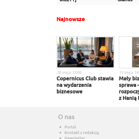
Najnowsze
28 maja 19:06
15 maja 14
Copernicus Club stawia
Mały biz
na wydarzenia
sprawa 
biznesowe
rozpocz
z Hanią
O nas
Portal
Kontakt z redakcją
Newsletter