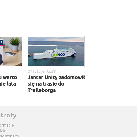
21 lutego 12:33
u warto
Jantar Unity zadomowił
ie lata
się na trasie do
Trelleborga
skróty
ormacje
dzie
 godzinach