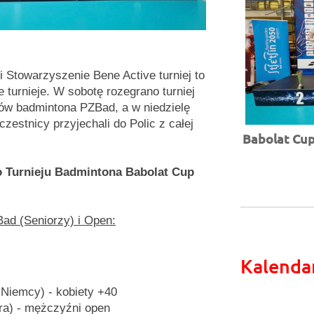
 Stowarzyszenie Bene Active turniej to
 turnieje. W sobotę rozegrano turniej
orów badmintona PZBad, a w niedzielę
estnicy przyjechali do Polic z całej
Babolat Cup 
.
 Turnieju Badmintona Babolat Cup
Bad (Seniorzy) i Open:
Kalenda
 Niemcy) - kobiety +40
óra) - mężczyźni open