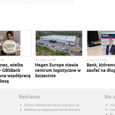
:48
13 maja 15:48
2 marca 20:55
nes, wielka
Hegen Europe stawia
Bank, którem
– GBSBank
centrum logistyczne w
zaufać na dług
yna współpracę
Szczecinie
 Bezą
Reklama
Na 
Oferta reklamowa Szczecinbiznes.pl
Inf
Reklama w magazynie Świat Biznesu
Lu
Po