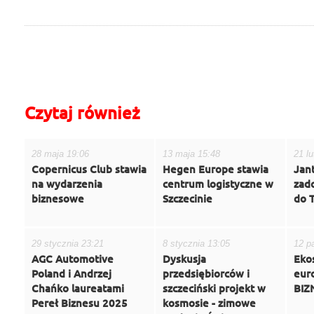
do góry
drukuj
cofnij
Czytaj również
28 maja 19:06
13 maja 15:48
21 l
Copernicus Club stawia
Hegen Europe stawia
Jant
na wydarzenia
centrum logistyczne w
zado
biznesowe
Szczecinie
do 
29 stycznia 23:21
8 stycznia 13:05
12 p
AGC Automotive
Dyskusja
Eko
Poland i Andrzej
przedsiębiorców i
eur
Chańko laureatami
szczeciński projekt w
BIZ
Pereł Biznesu 2025
kosmosie - zimowe