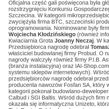
Oficjalna część gali poświęcona była gł
rozstrzygnięciu Konkursu Gospodarcze
Szczecina. W kategorii mikroprzedsiębi
zwyciężyła firma BTC, szczeciński prod
oprogramowania. Nominowane były firm
Wojciecha Kłodzińskiego
(również inf
Kwiaciarnia Grota
Joanny Neczaj
. W ka
Przedsiębiorca nagrodę odebrał
Tomasz
właściciel budowlanej firmy Probud. O n
nagrody walczyły również firmy P.I.B. A
(branża instalacyjna) oraz IAI-Shop.co
systemu sklepów internetowych). Wśród
przedsiębiorców nagrodę odebrał przeds
producenta nawozów Fosfan SA, który w
kategorii pokonał budowlano-deweloper
Calbud i SGI Baltis. Wśród dużych firm 
okazała się informatyczna Unizeto, któr