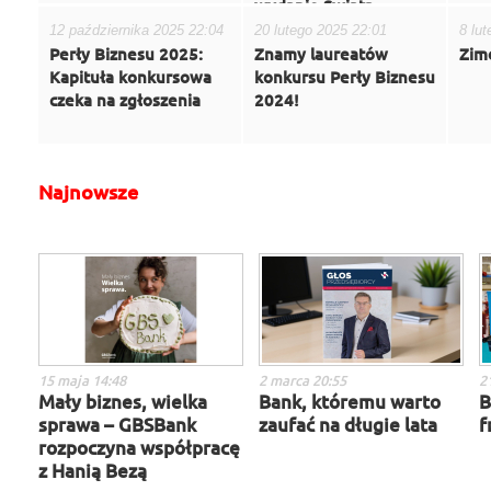
wydanie Świata
Biznesu
12 października 2025 22:04
20 lutego 2025 22:01
8 lu
Perły Biznesu 2025:
Znamy laureatów
Zim
Kapituła konkursowa
konkursu Perły Biznesu
czeka na zgłoszenia
2024!
Najnowsze
15 maja 14:48
2 marca 20:55
2
Mały biznes, wielka
Bank, któremu warto
B
sprawa – GBSBank
zaufać na długie lata
f
rozpoczyna współpracę
z Hanią Bezą