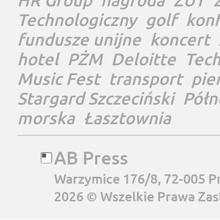
Technologiczny
golf
konf
fundusze unijne
koncert
hotel
PŻM
Deloitte
Tec
Music Fest
transport
pie
Stargard Szczeciński
Półn
morska
Łasztownia
AB Press
Warzymice 176/8, 72-005 P
2026 © Wszelkie Prawa Zas