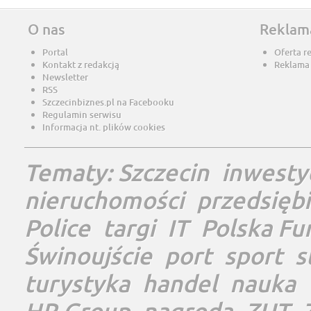
O nas
Reklam
Portal
Oferta r
Kontakt z redakcją
Reklama
Newsletter
RSS
Szczecinbiznes.pl na Facebooku
Regulamin serwisu
Informacja nt. plików cookies
Tematy:
Szczecin
inwesty
nieruchomości
przedsięb
Police
targi
IT
Polska Fu
Świnoujście
port
sport
s
turystyka
handel
nauka
HR Group
nagroda
ZUT