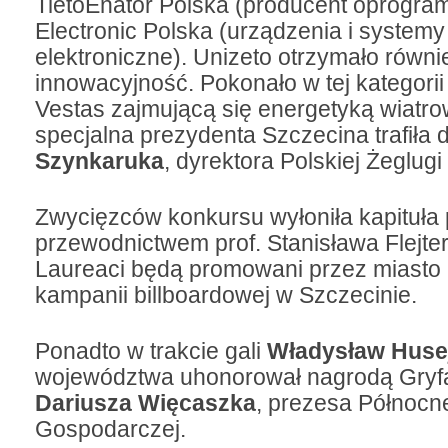
TietoEnator Polska (producent oprogra
Electronic Polska (urządzenia i systemy
elektroniczne). Unizeto otrzymało równ
innowacyjność. Pokonało w tej kategorii
Vestas zajmującą się energetyką wiatr
specjalna prezydenta Szczecina trafiła 
Szynkaruka
, dyrektora Polskiej Żeglugi
Zwycięzców konkursu wyłoniła kapituła
przewodnictwem prof. Stanisława Flejte
Laureaci będą promowani przez miasto
kampanii billboardowej w Szczecinie.
Ponadto w trakcie gali
Władysław Huse
województwa uhonorował nagrodą Gryf
Dariusza Więcaszka
, prezesa Północne
Gospodarczej.